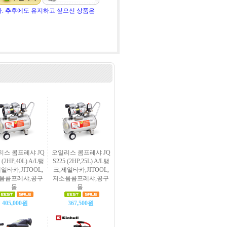
. 추후에도 유지하고 싶으신 상품은
리스 콤프레샤 JQ
오일리스 콤프레샤 JQ
 (2HP,40L) A/L탱
S225 (2HP,25L) A/L탱
일타카,JITOOL,
크,제일타카,JITOOL,
음콤프레샤,공구
저소음콤프레샤,공구
몰
몰
405,000원
367,500원