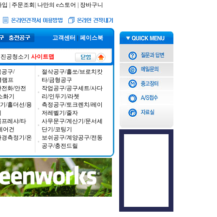
가입
|
주문조회
|
나만의 e스토어
|
장바구니
고객센터
|
페이스북
진공청소기
사이트맵
공구/
절삭공구/홀쏘/브로치캇
/클램프
타/금형공구
안전화/안전
작업공구/공구세트/사다
소화기
리/인두기/라쳇
기/홀더선/용
측정공구/토크렌치/레이
기
저레벨기/줄자
콤프레샤/타
사무문구/계산기/문서세
에어건
단기/코팅기
환경측정기/온
보쉬공구/계양공구/전동
공구/충전드릴