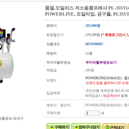
품절,오일리스 저소음콤프레샤 PL-35ST(40
POWERLINE, 오일타입, 공구몰, PL35S
판매가
:
285,000원
회원할인가
:
279,300원
(
* 회원로그인시 5
상품코드
:
8070500003
배송비
: 선불
무이자할부정보
:
무이자할부정보보기
적립금
:
285원
:
POWERLINE(파워라인)
/
콤
브랜드
브랜드명을 클릭하시면 브랜
:
국민은행 계좌번호 661-01-02
입금계좌
계좌입금시
세금계산서
발행
제조사ㆍ원산지
: POWERLINE(파워라인) / 중
구매수량
:
개
상품정보 보내기