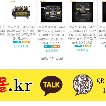
L)
콜라보 콤프레샤(B/L)
콜라보 충전콤프레샤
콜라보 충전콤프레샤
콜라
50L)
DC993 220V-8HP (70L)
(마끼다타입) KOL-A2
(마끼다타입) KOL-A2
(디월
, 공구
Oil-less KOLAVO, 공구
5 (2HP-5L) KOLAVO,
25 (
0 (2HP) KOLAVO, 배
몰, 콤프레셔
배터리별매, 공구몰, 콤
배터리
터리별매, 공구몰, 콤프
프레셔, KOLA25
프레
레셔, KOLA20
1,150,000원
236,000원
215,000원
1
2