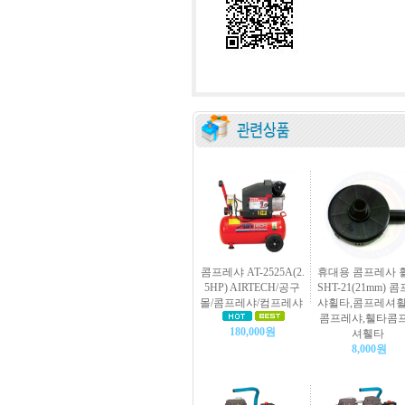
콤프레샤 AT-2525A(2.
휴대용 콤프레사 
5HP) AIRTECH/공구
SHT-21(21mm) 
몰/콤프레샤/컴프레샤
샤휠타,콤프레셔휠
콤프레샤,휄타콤
180,000원
셔휄타
8,000원