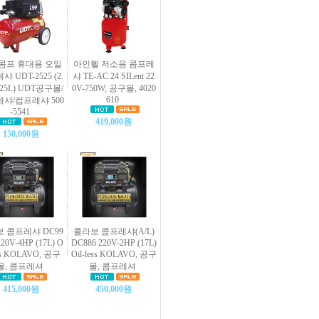
T콤프 휴대용 오일
아인헬 저소음 콤프레
 UDT-2525 (2.
샤 TE-AC 24 SILent 22
25L) UDT공구몰/
0V-750W, 공구몰, 4020
610
샤/컴프레샤 500
-5541
419,000원
150,000원
 콤프레샤 DC99
콜라보 콤프레샤(A/L)
20V-4HP (17L) O
DC886 220V-2HP (17L)
ess KOLAVO, 공구
Oil-less KOLAVO, 공구
몰, 콤프레셔
몰, 콤프레셔
415,000원
450,000원