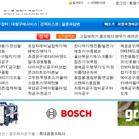
2025년 추석 배송 일정안내
로그인
|
회원
입금자 *덕진 고객님 찾습니다
공구몰 입금자 찾습니다
구장터
|
대량구매서비스
|
견적리스트
|
질문과답변
고압세척기
콤프레샤
분무기
에어건
환풍기/전선릴/
포장자재/비닐접착기/택
잔디깍기/엔진톱/발전기/
목공공구/목
업등
배박스/밴더기
예초기/수중펌프
DREMEL
누수탐지기/관
초경공구/로타리바/앤드
울산목공기계/스크롤쏘/
안전용품/
비공구
밀/초경원형톱
집진기/보루방
모/신호봉/
PVC공구함/
다이아몬드공구/터보컵/
원예공구/분무기/도끼/전
인버터용접
부품함
콘크리트쏘/마른날
지톱/양손자위
접기/조정
관리기기/드릴
고무판/투명호스/카플러/
용접봉/용접부품/연강봉/
에어공구/
프레스
소방호스/우레탄봉
스텐레스용접봉
카/에어릴/
리콘/접착제/절
유압공구/베어링풀러/압
자동차공구/정비공구/타
계측공구/
스
착공구/천공기
이어공구
도계
어건
>
콤프레샤공구몰
>
휴대용콤프레샤