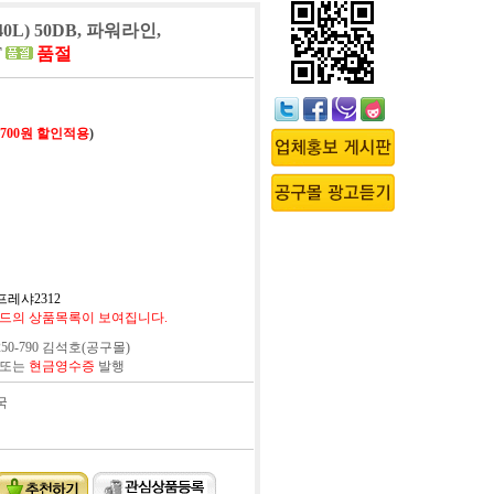
L) 50DB, 파워라인,
T
품절
,700원 할인적용
)
프레샤2312
드의 상품목록이 보여집니다.
50-790 김석호(공구몰)
 또는
현금영수증
발행
국