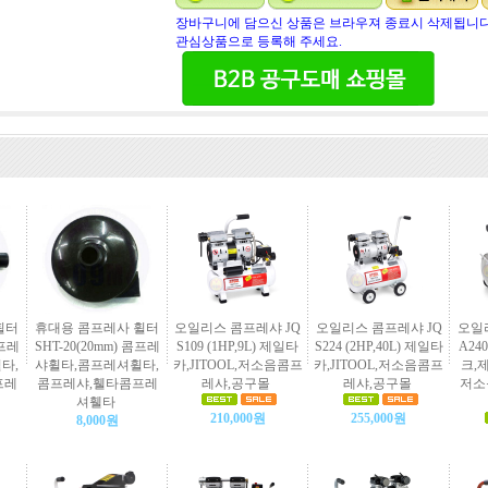
장바구니에 담으신 상품은 브라우져 종료시 삭제됩니다
관심상품으로 등록해 주세요.
휠터
휴대용 콤프레사 휠터
오일리스 콤프레샤 JQ
오일리스 콤프레샤 JQ
오일
콤프레
SHT-20(20mm) 콤프레
S109 (1HP,9L) 제일타
S224 (2HP,40L) 제일타
A240
타,
샤휠타,콤프레셔휠타,
카,JITOOL,저소음콤프
카,JITOOL,저소음콤프
크,제
프레
콤프레샤,휄타콤프레
레샤,공구몰
레샤,공구몰
저소
셔휄타
210,000원
255,000원
8,000원