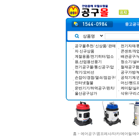
중고공
공구몰추천/ 신상품/ 판매
전기자재/
자 신규상품
콘센트/작
계절용품/전기히터/업소
배관공구/
용,산업용선풍기
청소기/설
전기공구몰/통신공구/압
철재공구함/
착기/요비선
공구가방/
손잡이/경첩/열쇠/점검구/
공작기계/
인터넷철물
머신/핸드
운반기기/하역공구/윈치/
케미칼/실
울산공구상가
삭유/구리
홈
>
에어공구/콤프레샤/타카/에어릴/에