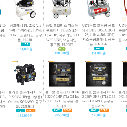
-15
콤프레샤 PL-25R (2.5
품절,오일리스 저소음
UDT콤프 조용한 콤프
UD
서원콤
마력) 파워라인, POWE
콤프레샤 PL-20ST(24
레샤 UDS-3050A 593-1
콤프레샤
176, 1.1Kw-50L UDT,
휴대용
RLINE, 오일타입, 공구
L) 48DB, 파워라인, PO
5HPx
저소음콤프레샤, 공구
몰, PL25R
WERLINE, 오일타입,
콤프레
몰 593-1176
공구몰, PL20ST
151,000원
190,000원
351,000원
레샤
콜라보 콤프레샤 DC66
콜라보 콤프레샤 DC66
콜라보 콤프레샤 DC66
콜라보
1 220V-2HP (7L) Oil-les
2 220V-2HP (17L) Oil-l
0X1 2
HP-
0 220V-2HP(탱크없음)
s KOLAVO, 공구몰, 콤
ess KOLAVO, 공구몰,
il-l
 저소
Oil-less KOLAVO, 공구
프레셔
콤프레셔
 휴대
몰, 콤프레셔
205,000원
230,000원
185,000원