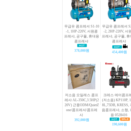
무급유 콤프레셔 S1-10
무급유 콤프레셔 S2
-1, 1HP-220V, 서원콤
-2, 2HP-220V, 
프레샤, 공구몰, 휴대용
프레샤, 공구몰, 
콤프레샤
콤프레샤
378,000원
454,400원
저소음 오일레스 콤프
크레스 에어콤프
레샤 AL-350C,3.5HP(2
(저소음) KP110P, 1
20V) 근풍ODM/QuietZ
8L,75DB, KRESS,
one/콤프레셔/콤프레
음콤프레샤, 소형,
사
용 0528416
392,000원
190,600원