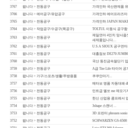
3767
팝니다 > 전동공구
가격인하 국산완제품 유압
3766
팝니다 > 에어공구/유압공구
가격인하 에어프라즈마 절단기
3765
팝니다 > 전동공구
가격인하 JAPAN MAKIT
3764
팝니다 > 작업공구/수공구(목공구)
TOLTUL 이동식 공구함 세
제일연마 4인치 망사옵셋
3763
팝니다 > 전동공구
새제품입니다....
3762
팝니다 > 전동공구
U.S.A SIOUX 공구연마기
3761
팝니다 > 전동공구
대흥점보 DE270 JUMBO 
3760
팝니다 > 전동공구
국산 동진금속절단기 입니
3759
팝니다 > 전동공구
A급 Tire Life 타이어
3758
팝니다 > 가구/스포츠/생활/주방용품
쿠쿠안마기...
3757
팝니다 > 전동공구
메타보 명품 자동대패 dh
3756
팝니다 > 전동공구
민트급 엘쏘 me 제모기계 
3755
팝니다 > 전동공구
한신 산업용 콤프레서 입니
3754
팝니다 > 전동공구
3shape 스캔너 ...
3753
팝니다 > 전동공구
3D 프린터 phrozen sonic-m
3752
팝니다 > 전동공구
SCHWARZEN GS-6500