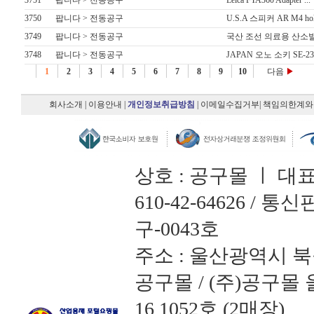
3751
팝니다 > 전동공구
Leica FTA360 Adapter ...
3750
팝니다 > 전동공구
U.S.A 스피커 AR M4 hologr
3749
팝니다 > 전동공구
국산 조선 의료용 산소발생
3748
팝니다 > 전동공구
JAPAN 오노 소키 SE-23
1
2
3
4
5
6
7
8
9
10
다음
▶
회사소개
|
이용안내
|
개인정보취급방침
|
이메일수집거부
|
책임의한계와
상호 : 공구몰 ㅣ 대
610-42-64626 /
구-0043호
주소 : 울산광역시 북
공구몰 / (주)공구
16 1052호 (2매장)