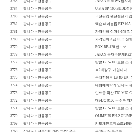
3785
팝니다 > 전동공구
JAPAN SUNWA 환자계
3784
팝니다 > 전동공구
U.S.A SP-100 BUDD
3783
팝니다 > 전동공구
국산핑킹 원단절단기 입니
3782
팝니다 > 전동공구
렉슨 테이블톱 BTS10A 
3781
팝니다 > 전동공구
가격인하 야마하1대 겜마
3780
팝니다 > 전동공구
가격인하 A급 ELIS 신
3779
팝니다 > 전동공구
ROX RB-128 밴드쏘 ...
3778
팝니다 > 전동공구
JAPAN 목재수분계KETT 
3777
팝니다 > 전동공구
탑콘 GTS-300 토탈 스
3776
팝니다 > 전동공구
북2개장구1개입니다 ...
3775
팝니다 > 전동공구
순차전원부 LS-80 입니다 
3774
팝니다 > 전동공구
대형에어탁카 입니다 대형6
3773
팝니다 > 전동공구
민트급 국산 TIG MIG C
3772
팝니다 > 전동공구
대성JC-9100 누수 탐지
3771
팝니다 > 전동공구
탑콘 GTS-300 토탈 스
3770
팝니다 > 전동공구
OLIMPUS BH-2 OLIMP
3769
팝니다 > 전동공구
키토체인호이스트240KG.
3768
삽니다 > 전동/에어/유압/작업공구
은5% 긴노용접봉 ...