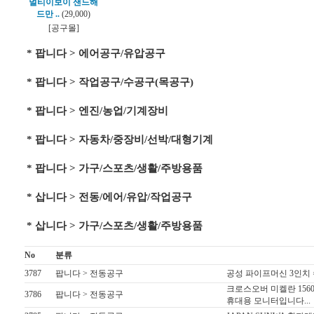
멀티이보이 샌드해
드만 ..
(29,000)
[공구몰]
* 팝니다 > 에어공구/유압공구
* 팝니다 > 작업공구/수공구(목공구)
* 팝니다 > 엔진/농업/기계장비
* 팝니다 > 자동차/중장비/선박/대형기계
* 팝니다 > 가구/스포츠/생활/주방용품
* 삽니다 > 전동/에어/유압/작업공구
* 삽니다 > 가구/스포츠/생활/주방용품
No
분류
3787
팝니다 > 전동공구
공성 파이프머신 3인치 수동
크로스오버 미켈란 1560F
3786
팝니다 > 전동공구
휴대용 모니터입니다...