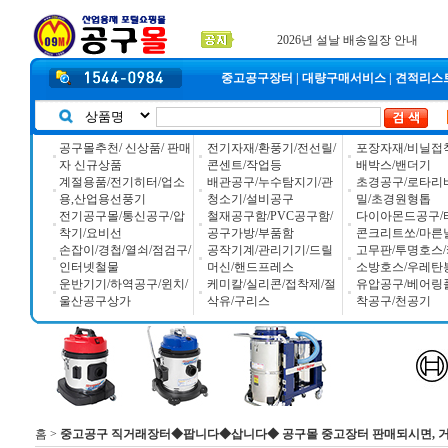
입금자 *덕진 고객님 찾습니다
공구몰 입금자 찾습니다
2026년 설날 배송일장 안내
중고공구장터
|
대량구매서비스
|
견적리스
공구몰추천/ 신상품/ 판매
전기자재/환풍기/전선릴/
포장자재/비닐접
자 신규상품
콘센트/작업등
배박스/밴더기
계절용품/전기히터/업소
배관공구/누수탐지기/관
초경공구/로타리
용,산업용선풍기
청소기/설비공구
밀/초경원형톱
전기공구몰/통신공구/압
철재공구함/PVC공구함/
다이아몬드공구/
착기/요비선
공구가방/부품함
콘크리트쏘/마른
손잡이/경첩/열쇠/점검구/
공작기계/관리기기/드릴
고무판/투명호스/
인터넷철물
머신/핸드프레스
소방호스/우레탄
운반기기/하역공구/윈치/
케미칼/실리콘/접착제/절
유압공구/베어링
울산공구상가
삭유/구리스
착공구/천공기
홈
>
중고공구 직거래장터◆팝니다◆삽니다◆ 공구몰 중고장터 판매되시면, 거