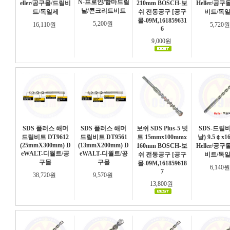
N-프로얀/함마드릴
eller/공구몰/드릴비
210mm BOSCH-보
Heller/공구
날/콘크리트비트
트/독일제
쉬 전동공구 [공구
비트/독
몰-09M,161859631
5,200원
16,110원
5,720
6
9,000원
SDS 플러스 해머
SDS 플러스 해머
보쉬 SDS Plus-5 빗
SDS-드릴비
드릴비트 DT9612
드릴비트 DT9561
트 15mmx100mmx
날) 9.5￠x1
(25mmX300mm) D
(13mmX200mm) D
160mm BOSCH-보
Heller/공구
eWALT-디월트/공
eWALT-디월트/공
쉬 전동공구 [공구
비트/독
구몰
구몰
몰-09M,161859618
6,140
7
38,720원
9,570원
13,800원