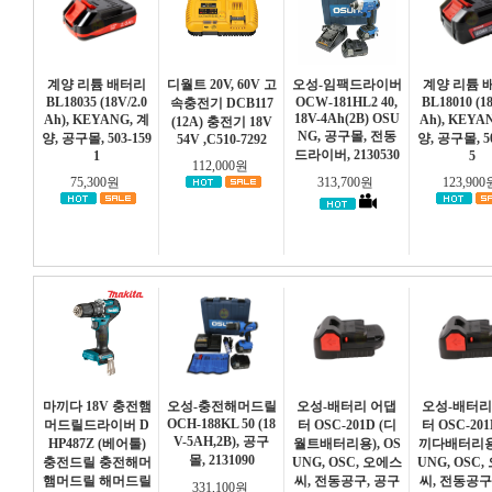
계양 리튬 배터리
디월트 20V, 60V 고
오성-임팩드라이버
계양 리튬 
BL18035 (18V/2.0
OCW-181HL2 40,
BL18010 (18
속충전기 DCB117
18V-4Ah(2B) OSU
Ah), KEYANG, 계
Ah), KEYA
(12A) 충전기 18V
NG, 공구몰, 전동
양, 공구몰, 503-159
양, 공구몰, 50
54V ,C510-7292
드라이버, 2130530
1
5
112,000원
75,300원
313,700원
123,90
마끼다 18V 충전햄
오성-충전해머드릴
오성-배터리 어댑
오성-배터리
OCH-188KL 50 (18
머드릴드라이버 D
터 OSC-201D (디
터 OSC-201
V-5AH,2B), 공구
HP487Z (베어툴)
월트배터리용), OS
끼다배터리용)
몰, 2131090
충전드릴 충전해머
UNG, OSC, 오에스
UNG, OSC
햄머드릴 해머드릴
씨, 전동공구, 공구
씨, 전동공구
331,100원