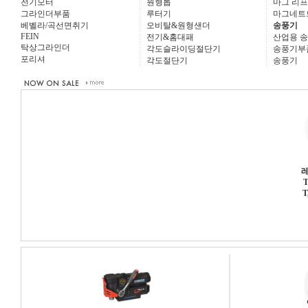
전기모터
원형톱
마그 리
그라인더부품
루터기
마그네트
베벨라/곡선면취기
오비탈&원형샌더
송풍기
FEIN
전기&홈대패
산업용 
탁상그라인더
각도슬라이딩절단기
송풍기부
포리셔
각도절단기
송풍기
T
T