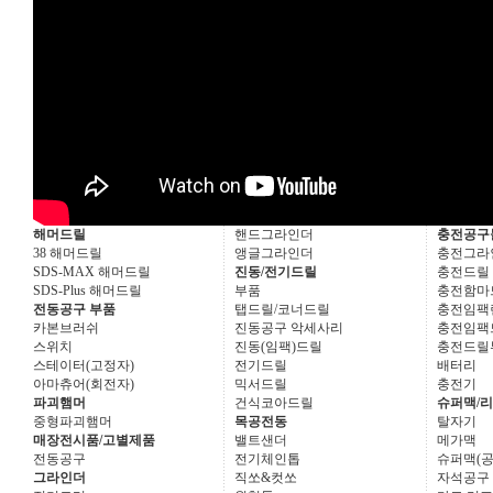
해머드릴
핸드그라인더
충전공구
38 해머드릴
앵글그라인더
충전그라
SDS-MAX 해머드릴
진동/전기드릴
충전드릴
SDS-Plus 해머드릴
부품
충전함마
전동공구 부품
탭드릴/코너드릴
충전임팩
카본브러쉬
진동공구 악세사리
충전임팩
스위치
진동(임팩)드릴
충전드릴
스테이터(고정자)
전기드릴
배터리
아마츄어(회전자)
믹서드릴
충전기
파괴햄머
건식코아드릴
슈퍼맥/
중형파괴햄머
목공전동
탈자기
매장전시품/고별제품
밸트샌더
메가맥
전동공구
전기체인톱
슈퍼맥(공
그라인더
직쏘&컷쏘
자석공구