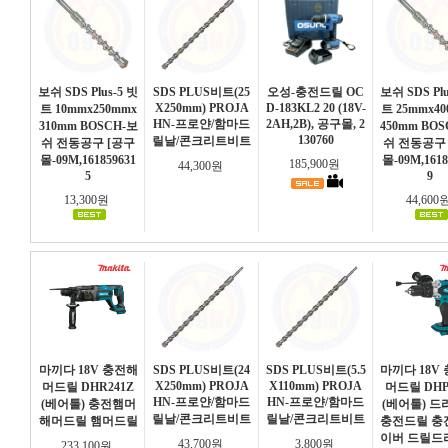
보쉬 SDS Plus-5 빗
SDS PLUS비트(25
오성-충전드릴 OC
보쉬 SDS Plu
X250mm) PROJA
D-183KL2 20 (18V-
트 10mmx250mmx
트 25mmx4
HN-프로얀/함마드
2AH,2B), 공구몰, 2
310mm BOSCH-보
450mm BO
130760
릴날/콘크리트비트
쉬 전동공구 [공구
쉬 전동공구
몰-09M,161859631
몰-09M,1618
185,900원
44,300원
5
9
13,300원
44,600
마끼다 18V 충전해
SDS PLUS비트(24
SDS PLUS비트(5.5
마끼다 18V
X250mm) PROJA
X110mm) PROJA
머드릴 DHR241Z
머드릴 DHP
HN-프로얀/함마드
HN-프로얀/함마드
(베어툴) 충전햄머
(베어툴) 
릴날/콘크리트비트
릴날/콘크리트비트
해머드릴 햄머드릴
충전드릴 충
이버 드릴드
43,700원
3,800원
233,100원