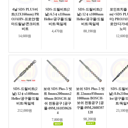
4날 SDS PLUS비
SDS-드릴비트(2
SDS-드릴비트(2
포인트치즐 2
트(12X160mm) PR
날) 6.5￠x110mm
날) 12￠x1000mm
m(=SDS PL
OJAHN-프로얀/함
Heller/공구몰/드릴
Heller/공구몰/드릴
미) PROJA
마드릴날/콘크리트
비트/독일제
비트/독일제
로얀/다가네
비트
노미
4,470원
88,190원
14,600원
12,600
SDS-드릴비트(2
보쉬 SDS Plus-5 빗
보쉬 SDS Plus-5 빗
SDS-드릴비
날) 12￠x1400mm
트 8mmx200mmx2
트 22mmx950mmx
날) 8.0x210m
1000mm BOSCH-
Heller/공구몰/드릴
60mm BOSCH-보
ler/공구몰
보쉬 전동공구 [공
비트/독일제
쉬 전동공구 [공구
트/독일
구몰-09M,2608597
몰-09M,161859626
212,000원
23,100
128
4
98,200원
7,800원