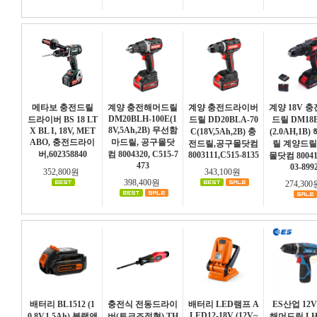
메타보 충전드릴
계양 충전해머드릴
계양 충전드라이버
계양 18V 
DM20BLH-100E(1
드라이버 BS 18 LT
드릴 DD20BLA-70
드릴 DM18
8V,5Ah,2B) 무선함
X BL I, 18V, MET
C(18V,5Ah,2B) 충
(2.0AH,1B
ABO, 충전드라이
마드릴, 공구몰닷
전드릴,공구몰닷컴
릴 계양드릴
버,602358840
컴 8004320, C515-7
8003111,C515-8135
몰닷컴 80041
473
03-899
352,800원
343,100원
398,400원
274,30
배터리 BL1512 (1
충전식 전동드라이
배터리 LED램프 A
ES산업 12
LED12-18V (12V~
0.8V,1.5Ah) 블랙앤
버(토크조절형) TH
해머드릴 LH1