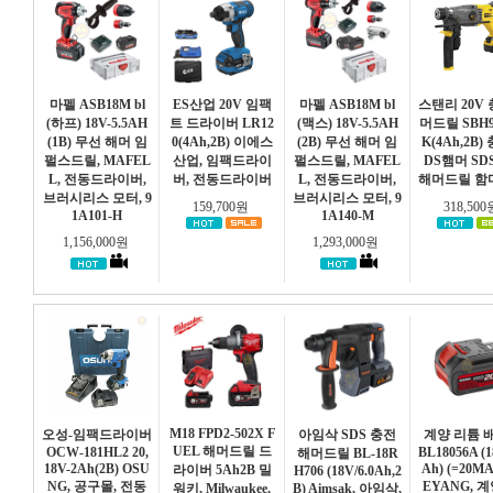
마펠 ASB18M bl
ES산업 20V 임팩
마펠 ASB18M bl
스탠리 20V
(하프) 18V-5.5AH
트 드라이버 LR12
(맥스) 18V-5.5AH
머드릴 SBH9
(1B) 무선 해머 임
0(4Ah,2B) 이에스
(2B) 무선 해머 임
K(4Ah,2B)
펄스드릴, MAFEL
산업, 임팩드라이
펄스드릴, MAFEL
DS햄머 SD
L, 전동드라이버,
버, 전동드라이버
L, 전동드라이버,
해머드릴 함
브러시리스 모터, 9
브러시리스 모터, 9
159,700원
318,50
1A101-H
1A140-M
1,156,000원
1,293,000원
M18 FPD2-502X F
오성-임팩드라이버
아임삭 SDS 충전
계양 리튬 
UEL 해머드릴 드
OCW-181HL2 20,
BL18056A (1
해머드릴 BL-18R
18V-2Ah(2B) OSU
Ah) (=20MA
라이버 5Ah2B 밀
H706 (18V/6.0Ah,2
NG, 공구몰, 전동
EYANG, 계
워키, Milwaukee,
B) Aimsak, 아임삭,