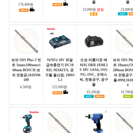
몰
몰
176,400원
23,000원
품절
23,000
보쉬 SDS Plus-5 빗
마끼다 18V 듀얼
오성-리튬이온 배
보쉬 SDS Plu
트 5mmx100mmx1
급속충전기 DC18
터리 ORB-1830LI
트 18mmx1
S 18V-3.0Ah, OSU
60mm BOSCH-보
RD, MAKITA, 공
200mm BO
NG, OSC, 오에스
쉬 전동공,1618596
구몰 울산점, 19693
쉬 전동공구
씨, 전동공구, 공구
189
5-2
몰-09M,1618
몰
4
4,500원
225,000원
93,200원
19,700