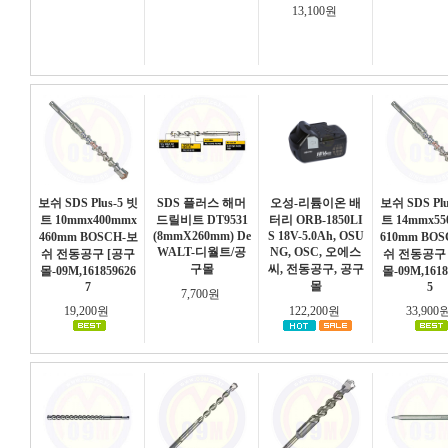
13,100원
보쉬 SDS Plus-5 빗
SDS 플러스 해머
오성-리튬이온 배
보쉬 SDS Plu
트 10mmx400mmx
드릴비트 DT9531
터리 ORB-1850LI
트 14mmx5
(8mmX260mm) De
S 18V-5.0Ah, OSU
460mm BOSCH-보
610mm BO
WALT-디월트/공
NG, OSC, 오에스
쉬 전동공구 [공구
쉬 전동공구
구몰
씨, 전동공구, 공구
몰-09M,161859626
몰-09M,1618
몰
7
5
7,700원
19,200원
122,200원
33,900