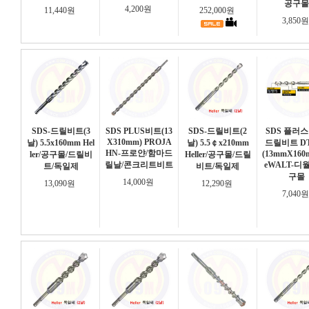
공구몰
4,200원
11,440원
252,000원
3,850
SDS-드릴비트(3
SDS PLUS비트(13
SDS-드릴비트(2
SDS 플러스
X310mm) PROJA
날) 5.5x160mm Hel
날) 5.5￠x210mm
드릴비트 DT
HN-프로얀/함마드
(13mmX160
ler/공구몰/드릴비
Heller/공구몰/드릴
릴날/콘크리트비트
eWALT-디
트/독일제
비트/독일제
구몰
14,000원
13,090원
12,290원
7,040