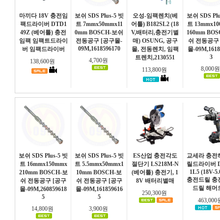
마끼다 18V 충전임
보쉬 SDS Plus-5 빗
오성-임팩렌치(베
보쉬 SDS Plu
팩드라이버 DTD1
트 7mmx50mmx11
어툴) B182SL2 (18
트 13mmx1
49Z (베어툴) 충전
0mm BOSCH-보쉬
V,배터리,충전기별
160mm BO
임팩 임팩트드라이
전동공구 [공구몰-
매) OSUNG, 공구
쉬 전동공구
09M,1618596170
버 임팩드라이버
몰, 전동렌치, 임팩
몰-09M,1618
3
트렌치,2130551
4,700원
138,600원
8,000
113,800원
보쉬 SDS Plus-5 빗
보쉬 SDS Plus-5 빗
ES산업 충전각도
교세라 충전
트 16mmx150mmx
트 5.5mmx50mmx1
절단기 LS218M-N
릴드라이버 D
1L5 (18V-5
210mm BOSCH-보
10mm BOSCH-보
(베어툴) 충전기, 1
충전드릴 충
쉬 전동공구 [공구
쉬 전동공구 [공구
8V 배터리별매
드릴 해머
몰-09M,260859618
몰-09M,161859616
250,300원
5
5
463,00
14,800원
3,900원