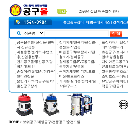
2025년 추석 배송 일정안내
입금자 *덕진 고객님 찾습니다
공구몰 입금자 찾습니다
중고공구장터
|
대량구매서비스
|
견적리스
공구몰추천/ 신상품/ 판매
전기자재/환풍기/전선릴/
포장자재/비닐접
자 신규상품
콘센트/작업등
배박스/밴더기
계절용품/전기히터/업소
배관공구/누수탐지기/관
초경공구/로타리
용,산업용선풍기
청소기/설비공구
밀/초경원형톱
전기공구몰/통신공구/압
철재공구함/PVC공구함/
다이아몬드공구/
착기/요비선
공구가방/부품함
콘크리트쏘/마른
손잡이/경첩/열쇠/점검구/
공작기계/관리기기/드릴
고무판/투명호스/
인터넷철물
머신/핸드프레스
소방호스/우레탄
운반기기/하역공구/윈치/
케미칼/실리콘/접착제/절
유압공구/베어링
울산공구상가
삭유/구리스
착공구/천공기
HOME
>
보쉬공구/계양공구/전동공구/충전드릴