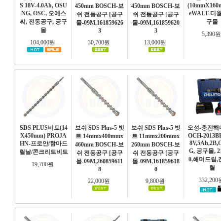
S 18V-4.0Ah, OSU
(10mmX160
450mm BOSCH-보
450mm BOSCH-보
NG, OSC, 오에스
eWALT-디
쉬 전동공구 [공구
쉬 전동공구 [공구
씨, 전동공구, 공구
구몰
몰-09M,161859626
몰-09M,161859620
몰
3
3
5,390
104,000원
30,700원
13,000원
SDS PLUS비트(14
보쉬 SDS Plus-5 빗
보쉬 SDS Plus-5 빗
오성-충전해
X450mm) PROJA
OCH-2013BL 
트 14mmx400mmx
트 11mmx200mmx
8V,5Ah,2B
HN-프로얀/함마드
460mm BOSCH-보
260mm BOSCH-보
G, 공구몰, 2
릴날/콘크리트비트
쉬 전동공구 [공구
쉬 전동공구 [공구
0,해머드릴
몰-09M,260859611
몰-09M,161859618
19,700원
릴
8
0
332,20
22,000원
9,800원