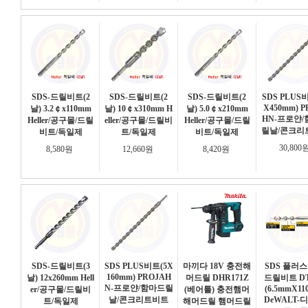
SDS-드릴비트(2
SDS-드릴비트(2
SDS-드릴비트(2
SDS PLUS
X450mm) P
날) 3.2￠x110mm
날) 10￠x310mm H
날) 5.0￠x210mm
HN-프로얀
Heller/공구몰/드릴
eller/공구몰/드릴비
Heller/공구몰/드릴
릴날/콘크리
비트/독일제
트/독일제
비트/독일제
30,800
8,580원
12,660원
8,420원
SDS-드릴비트(3
SDS PLUS비트(5X
마끼다 18V 충전해
SDS 플러스
160mm) PROJAH
날) 12x260mm Hell
머드릴 DHR171Z
드릴비트 DT
N-프로얀/함마드릴
(6.5mmX11
er/공구몰/드릴비
(베어툴) 충전햄머
날/콘크리트비트
DeWALT-
트/독일제
해머드릴 햄머드릴