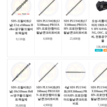
SDS-드릴비트(2
SDS PLUS비트(12
SDS PLUS비트(17
오성-리튬이
X160mm) PROJA
X160mm) PROJA
날) 13￠x160mm H
터리 ORB-18
HN-프로얀/함마드
HN-프로얀/함마드
S 18V-6.0Ah
eller/공구몰/드릴비
릴날/콘크리트비트
릴날/콘크리트비트
NG, OSC,
트/독일제
씨, 전동공구
6,600원
25,600원
9,110원
몰
136,40
SDS-드릴비트(3
SDS PLUS비트(8X
4날 SDS PLUS비
SDS PLUS비
160mm) PROJAH
X110mm) P
날) 10x310mm Hell
트(10X160mm) PR
N-프로얀/함마드릴
HN-프로얀
er/공구몰/드릴비
OJAHN-프로얀/함
날/콘크리트비트
릴날/콘크리
트/독일제
마드릴날/콘크리트
비트
4,900원
7,100
39,600원