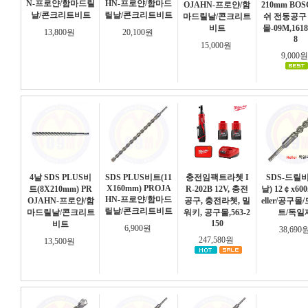
N-프로얀/함마드릴
HN-프로얀/함마드
OJAHN-프로얀/함
210mm BO
날/콘크리트비트
릴날/콘크리트비트
마드릴날/콘크리트
쉬 전동공구
비트
몰-09M,1618
13,800원
20,100원
8
15,000원
9,000
4날 SDS PLUS비
SDS PLUS비트(11
충전임팩트라쳇 I
SDS-드릴비
X160mm) PROJA
트(8X210mm) PR
R-202B 12V, 충전
날) 12￠x60
HN-프로얀/함마드
OJAHN-프로얀/함
공구, 충전라쳇, 밀
eller/공구
릴날/콘크리트비트
마드릴날/콘크리트
워키, 공구몰,563-2
트/독일
150
비트
6,900원
38,690
247,580원
13,500원