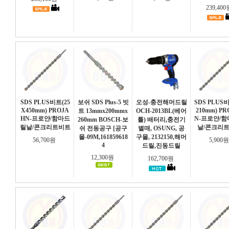
239,40
SDS PLUS비트(25
보쉬 SDS Plus-5 빗
오성-충전해머드릴
SDS PLUS
X450mm) PROJA
210mm) PR
트 13mmx200mmx
OCH-2013BL(베어
HN-프로얀/함마드
N-프로얀/
260mm BOSCH-보
툴) 배터리,충전기
릴날/콘크리트비트
날/콘크리
쉬 전동공구 [공구
별매, OSUNG, 공
몰-09M,161859618
구몰, 2132150,해머
56,700원
5,900
4
드릴,진동드릴
12,300원
162,700원