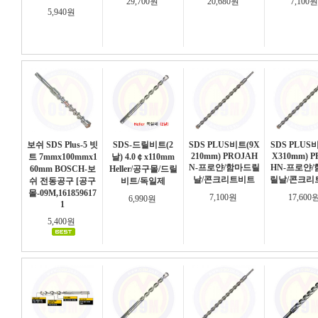
29,700원
20,680원
7,100
5,940원
보쉬 SDS Plus-5 빗
SDS-드릴비트(2
SDS PLUS비트(9X
SDS PLUS
210mm) PROJAH
X310mm) P
트 7mmx100mmx1
날) 4.0￠x110mm
N-프로얀/함마드릴
HN-프로얀
60mm BOSCH-보
Heller/공구몰/드릴
날/콘크리트비트
릴날/콘크리
쉬 전동공구 [공구
비트/독일제
몰-09M,161859617
7,100원
17,600
6,990원
1
5,400원