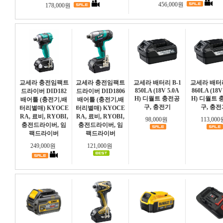
456,000원
178,000원
교세라 충전임팩트
교세라 충전임팩트
교세라 배터리 B-1
교세라 배터리
850LA (18V 5.0A
860LA (18V
드라이버 DID182
드라이버 DID1806
H) 디월트 충전공
H) 디월트 
배어툴 (충전기,배
배어툴 (충전기,배
구, 충전기
구, 충전
터리별매) KYOCE
터리별매) KYOCE
RA, 료비, RYOBI,
RA, 료비, RYOBI,
98,000원
113,00
충전드라이버, 임
충전드라이버, 임
팩드라이버
팩드라이버
249,000원
121,000원