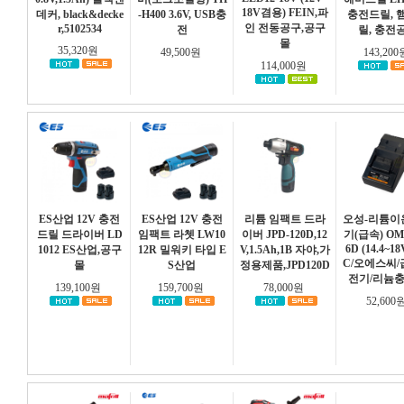
18V겸용) FEIN,파
데커, black&decke
-H400 3.6V, USB충
충전드릴, 
인 전동공구,공구
r,5102534
전
릴, 충전
몰
35,320원
49,500원
143,20
114,000원
ES산업 12V 충전
ES산업 12V 충전
리튬 임팩트 드라
오성-리튬이
드릴 드라이버 LD
임팩트 라쳇 LW10
이버 JPD-120D,12
기(급속) OM
6D (14.4~18
1012 ES산업,공구
12R 밀워키 타입 E
V,1.5Ah,1B 자야,가
C/오에스씨
몰
S산업
정용제품,JPD120D
전기/리늄
139,100원
159,700원
78,000원
52,600