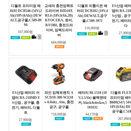
디월트 프리미엄 배
교세라 충전임팩트
디월트 리튬이온 배
ES산업 배
터리 DCB546 (54V(2
드라이버 DID10X
터리 DCB182 (18V,4
댑터 BA-218
Ah)/18V(6Ah)) DEW
RL6 (18V,6Ah,2B)
Ah) DEWALT,공구
S산업 , 공구
ALT,공구몰,C509-89
KYOCERA, 료비,
몰,C509-3971
전기, 배터리
94
RYOBI, 충전드라
다
116,000원
이버, 임팩드라이
167,000원
27,900
버
664,000원
ES산업 배터리 어
파인 임팩트렌치 A
배터리 BL1518 (18
디월트 FLEX
SCD18-300-W2(18
댑터 BA-218MD E
V,1.5Ah) 블랙앤데
프리미엄 배터
v-6.0ah) , fein, 충전
B609(547) 54
S산업 , 공구몰, 충
커, black&decker,5
18V(6Ah) D
공구, 공구몰
101632
전기, 배터리, 디월
공구몰,C510-
트
718,000원
44,170원
207,00
27,900원