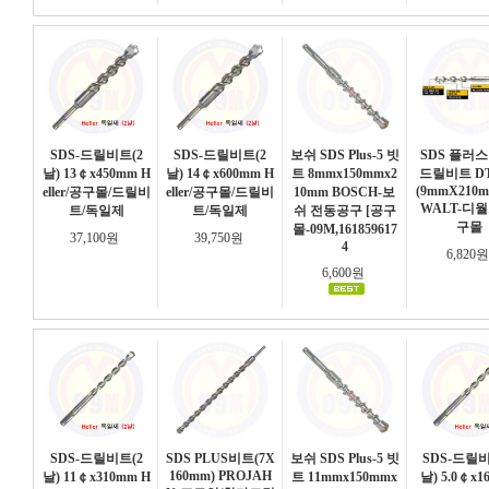
SDS-드릴비트(2
SDS-드릴비트(2
보쉬 SDS Plus-5 빗
SDS 플러스
날) 13￠x450mm H
날) 14￠x600mm H
트 8mmx150mmx2
드릴비트 DT
(9mmX210m
eller/공구몰/드릴비
eller/공구몰/드릴비
10mm BOSCH-보
WALT-디월
트/독일제
트/독일제
쉬 전동공구 [공구
구몰
몰-09M,161859617
37,100원
39,750원
4
6,820
6,600원
SDS-드릴비트(2
SDS PLUS비트(7X
보쉬 SDS Plus-5 빗
SDS-드릴비
160mm) PROJAH
날) 11￠x310mm H
트 11mmx150mmx
날) 5.0￠x1