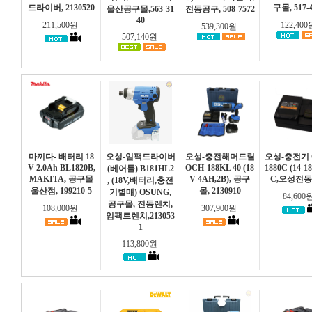
드라이버, 2130520
구몰, 517-
울산공구몰,563-31
전동공구, 508-7572
40
211,500원
122,40
539,300원
507,140원
마끼다- 배터리 18
오성-임팩드라이버
오성-충전해머드릴
오성-충전기 
V 2.0Ah BL1820B,
OCH-188KL 40 (18
1880C (14-1
(베어툴) B181HL2
MAKITA, 공구몰
V-4AH,2B), 공구
C,오성전
, (18V,배터리,충전
울산점, 199210-5
몰, 2130910
기별매) OSUNG,
84,600
공구몰, 전동렌치,
108,000원
307,900원
임팩트렌치,213053
1
113,800원