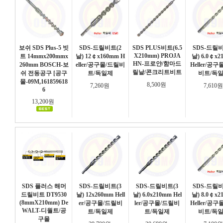
보쉬 SDS Plus-5 빗
SDS-드릴비트(2
SDS PLUS비트(6.5
SDS-드릴비
X210mm) PROJA
트 14mmx200mmx
날) 12￠x160mm H
날) 6.0￠x2
HN-프로얀/함마드
260mm BOSCH-보
eller/공구몰/드릴비
Heller/공구
릴날/콘크리트비트
쉬 전동공구 [공구
트/독일제
비트/독
몰-09M,161859618
8,500원
7,260원
7,610
6
13,200원
SDS 플러스 해머
SDS-드릴비트(3
SDS-드릴비트(3
SDS-드릴비
드릴비트 DT9530
날) 12x260mm Hell
날) 6.0x210mm Hel
날) 8.0￠x2
(8mmX210mm) De
er/공구몰/드릴비
ler/공구몰/드릴비
Heller/공구
WALT-디월트/공
트/독일제
트/독일제
비트/독
구몰