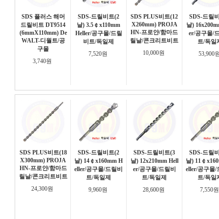
SDS 플러스 해머
SDS-드릴비트(2
SDS PLUS비트(12
SDS-드릴비
X260mm) PROJA
드릴비트 DT9514
날) 3.5￠x110mm
날) 16x200mm
HN-프로얀/함마드
(6mmX110mm) De
Heller/공구몰/드릴
er/공구몰/
WALT-디월트/공
릴날/콘크리트비트
비트/독일제
트/독일
구몰
10,000원
7,520원
53,900
3,740원
SDS PLUS비트(18
SDS-드릴비트(2
SDS-드릴비트(3
SDS-드릴비
X300mm) PROJA
날) 14￠x160mm H
날) 12x210mm Hell
날) 11￠x16
HN-프로얀/함마드
eller/공구몰/드릴비
er/공구몰/드릴비
eller/공구
릴날/콘크리트비트
트/독일제
트/독일제
트/독일
24,300원
9,960원
28,600원
7,550