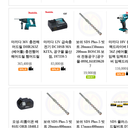
마끼다 36V 충전해
마끼다 12V 급속충
보쉬 SDS Plus-5 빗
마끼다 18V
머드릴 DHR263Z
전기 DC10SB MA
트 20mmx150mmx
팩드라이버 
(베어툴) 충전햄머
KITA, 공구몰 울산
200mm BOSCH-보
56Z (베어툴
해머드릴 햄머드릴
점, 197359-5
쉬 전동공구 [공구
임팩 임팩트
몰-09M,161859620
버 임팩드
365,400원
83,800원
7
116,00
19,900원
오성-리튬이온 배
보쉬 SDS Plus-5 빗
보쉬 SDS Plus-5 빗
SDS 플러스
터리 ORB-1840LI
트 20mmx400mmx
트 17mmx400mmx
드릴비트 DT