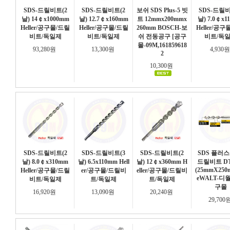
SDS-드릴비트(2
SDS-드릴비트(2
보쉬 SDS Plus-5 빗
SDS-드릴비
날) 14￠x1000mm
날) 12.7￠x160mm
트 12mmx200mmx
날) 7.0￠x1
Heller/공구몰/드릴
Heller/공구몰/드릴
260mm BOSCH-보
Heller/공구
비트/독일제
비트/독일제
쉬 전동공구 [공구
비트/독
몰-09M,161859618
93,280원
13,300원
4,930
2
10,300원
SDS-드릴비트(2
SDS-드릴비트(3
SDS-드릴비트(2
SDS 플러스
날) 8.0￠x310mm
날) 6.5x110mm Hell
날) 12￠x360mm H
드릴비트 DT
(25mmX250
Heller/공구몰/드릴
er/공구몰/드릴비
eller/공구몰/드릴비
eWALT-디
비트/독일제
트/독일제
트/독일제
구몰
16,920원
13,090원
20,240원
29,700