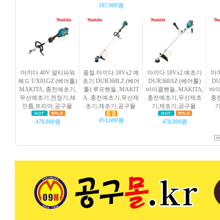
187,000원
마끼다 40V 멀티파워
품절.마끼다 18Vx2 예
마끼다 18Vx2 예초기
마끼
헤드 UX01GZ (베어툴)
초기 DUR368LZ (베어
DUR368AZ (베어툴)
DU
MAKITA, 충전예초기,
툴) 루프핸들, MAKIT
바이클핸들, MAKITA,
바이
무선예초기,전정기,체
A, 충전예초기,무선제
충전예초기,무선제초
충
인톱,트리머,공구몰
초기,제초기,공구몰
기,제초기,공구몰
기
453,600원
478,800원
478,800원