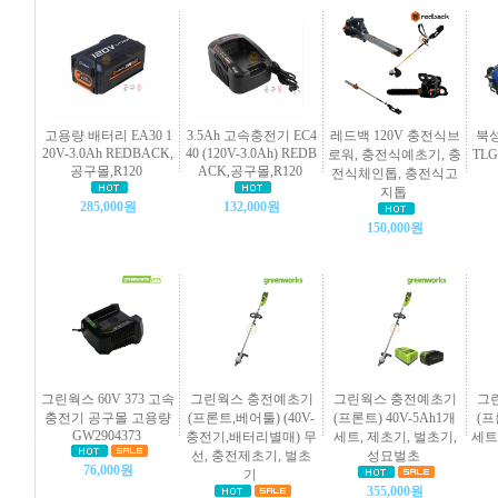
고용량 배터리 EA30 1
3.5Ah 고속충전기 EC4
레드백 120V 충전식브
북성
20V-3.0Ah REDBACK,
40 (120V-3.0Ah) REDB
로워, 충전식예초기, 충
TL
공구몰,R120
ACK,공구몰,R120
전식체인톱, 충전식고
지톱
285,000원
132,000원
150,000원
그린웍스 60V 373 고속
그린웍스 충전예초기
그린웍스 충전예초기
그
충전기 공구몰 고용량
(프론트,베어툴) (40V-
(프론트) 40V-5Ah1개
(프
GW2904373
충전기,배터리별매) 무
세트, 제초기, 벌초기,
세트
선, 충전제초기, 벌초
성묘벌초
76,000원
기
355,000원