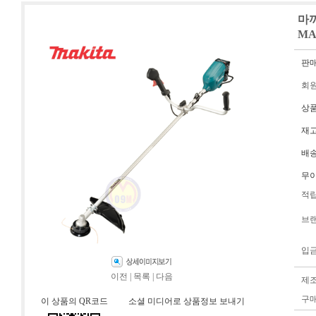
마끼
MA
판
회
상
재
배
무
적
브
입
이전
|
목록
|
다음
제
구
이 상품의 QR코드
소셜 미디어로 상품정보 보내기