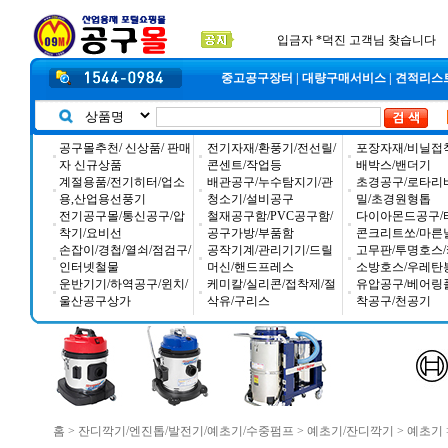
공구몰 입금자 찾습니다
2026년 설날 배송일장 안내
2025년 추석 배송 일정안내
입금자 *덕진 고객님 찾습니다
중고공구장터
|
대량구매서비스
|
견적리스
공구몰추천/ 신상품/ 판매
전기자재/환풍기/전선릴/
포장자재/비닐접
자 신규상품
콘센트/작업등
배박스/밴더기
계절용품/전기히터/업소
배관공구/누수탐지기/관
초경공구/로타리
용,산업용선풍기
청소기/설비공구
밀/초경원형톱
전기공구몰/통신공구/압
철재공구함/PVC공구함/
다이아몬드공구/
착기/요비선
공구가방/부품함
콘크리트쏘/마른
손잡이/경첩/열쇠/점검구/
공작기계/관리기기/드릴
고무판/투명호스/
인터넷철물
머신/핸드프레스
소방호스/우레탄
운반기기/하역공구/윈치/
케미칼/실리콘/접착제/절
유압공구/베어링
울산공구상가
삭유/구리스
착공구/천공기
홈
>
잔디깍기/엔진톱/발전기/예초기/수중펌프
>
예초기/잔디깍기
>
예초기