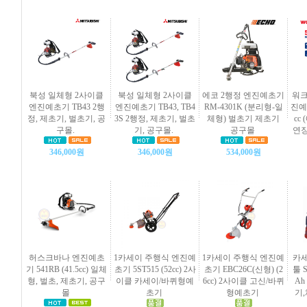
북성 일체형 2사이클
북성 일체형 2사이클
에코 2행정 엔진예초기
워크
엔진예초기 TB43 2행
엔진예초기 TB43, TB4
RM-4301K (분리형-일
진예초
정, 제초기, 벌초기, 공
3S 2행정, 제초기, 벌초
체형) 벌초기 제초기
cc
구몰.
기, 공구몰.
공구몰
연장
346,000원
346,000원
534,000원
허스크바나 엔진예초
1카세이 주행식 엔진예
1카세이 주행식 엔진예
카세
기 541RB (41.5cc) 일체
초기 5ST515 (52cc) 2사
초기 EBC26C(신형) (2
툴 S
형, 벌초, 제초기, 공구
이클 카세이/바퀴형예
6cc) 2사이클 고신/바퀴
Ah
몰
초기
형예초기
기,