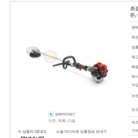
초경
든, 
판
회
상
재
배
무
적
브
입
이전
|
목록
|
다음
제
구
이 상품의 QR코드
소셜 미디어로 상품정보 보내기