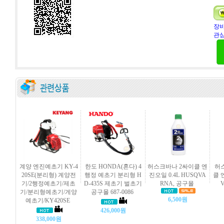
장바
관심
계양 엔진예초기 KY-4
한도 HONDA(혼다) 4
허스크바나 2싸이클 엔
허스
20SE(분리형) 계양전
행정 예초기 분리형 H
진오일 0.4L HUSQVA
클 
기/2행정예초기/제초
D-435S 제초기 벌초기
RNA, 공구몰
기/분리형예초기/게양
공구몰 687-0086
6,500원
예초기/KY420SE
426,000원
338,000원