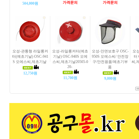
가격문의
가격문의
504,000원
오성-관통형 라일롱커
오성-라일롱커터(예초
오성-안면보호구 OSC-
오성
터(예초기날) OSC-941
기날) OSC-940S 오에
950S 오에스씨/ 안전장
터 
S 오에스씨,제초기날
스씨,제초기날20505-0
구/안전용품/예초기부
씨,
20-
품
12,750원
11,700원
9,000원