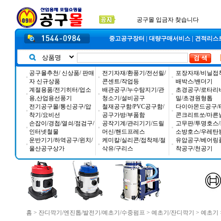
2025년 추석 배송 일정안내
입금자 *덕진 고객님 찾습니다
공구몰 입금자 찾습니다
중고공구장터
|
대량구매서비스
|
견적리스
공구몰추천/ 신상품/ 판매
전기자재/환풍기/전선릴/
포장자재/비닐접
자 신규상품
콘센트/작업등
배박스/밴더기
계절용품/전기히터/업소
배관공구/누수탐지기/관
초경공구/로타리
용,산업용선풍기
청소기/설비공구
밀/초경원형톱
전기공구몰/통신공구/압
철재공구함/PVC공구함/
다이아몬드공구/
착기/요비선
공구가방/부품함
콘크리트쏘/마른
손잡이/경첩/열쇠/점검구/
공작기계/관리기기/드릴
고무판/투명호스/
인터넷철물
머신/핸드프레스
소방호스/우레탄
운반기기/하역공구/윈치/
케미칼/실리콘/접착제/절
유압공구/베어링
울산공구상가
삭유/구리스
착공구/천공기
홈
>
잔디깍기/엔진톱/발전기/예초기/수중펌프
>
예초기/잔디깍기
>
예초기