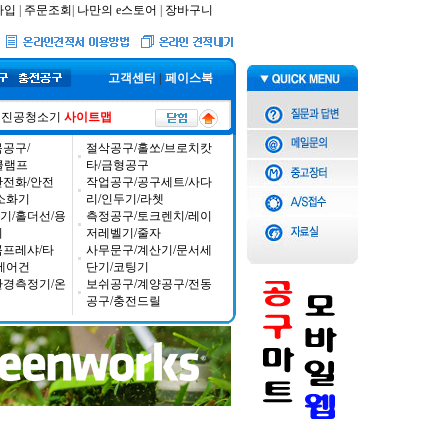
가입
|
주문조회
|
나만의 e스토어
|
장바구니
고객센터
|
페이스북
진공청소기
사이트맵
공구/
절삭공구/홀쏘/브로치캇
/클램프
타/금형공구
안전화/안전
작업공구/공구세트/사다
소화기
리/인두기/라쳇
기/홀더선/용
측정공구/토크렌치/레이
기
저레벨기/줄자
콤프레샤/타
사무문구/계산기/문서세
에어건
단기/코팅기
환경측정기/온
보쉬공구/계양공구/전동
공구/충전드릴