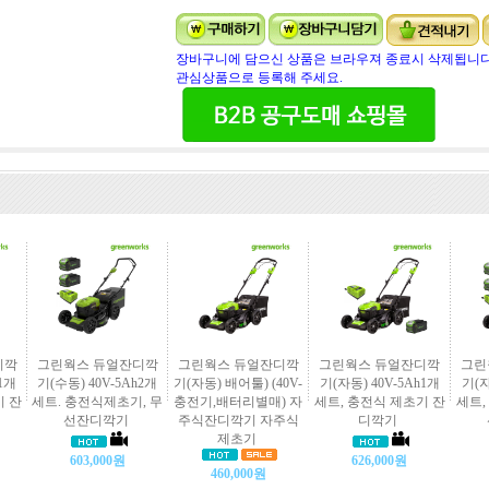
장바구니에 담으신 상품은 브라우져 종료시 삭제됩니다
관심상품으로 등록해 주세요.
디깍
그린웍스 듀얼잔디깍
그린웍스 듀얼잔디깍
그린웍스 듀얼잔디깍
그린
h1개
기(수동) 40V-5Ah2개
기(자동) 배어툴) (40V-
기(자동) 40V-5Ah1개
기(자
기 잔
세트. 충전식제초기, 무
충전기,배터리별매) 자
세트, 충전식 제초기 잔
세트,
선잔디깍기
주식잔디깍기 자주식
디깍기
제초기
603,000원
626,000원
460,000원