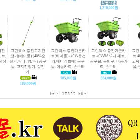
1,210,000원
지전
그린웍스 충전고지전
그린웍스 충전가든카
그린웍스 충전가든카
그린
세트,
정기(베어툴) (40V-충
트(베어툴) (40V-충전
트 40V-5Ah2개 세트,
트 4
전전정
전기,배터리별매) 공구
기,배터리별매) 공구
공구몰, 운반구, 이동카
고속
몰, 고지전정기, 정전
몰, 이동카트, 손수레
트, 손수레
몰,
기
585,000원
854,000원
189,000원
1
2
3
4
5