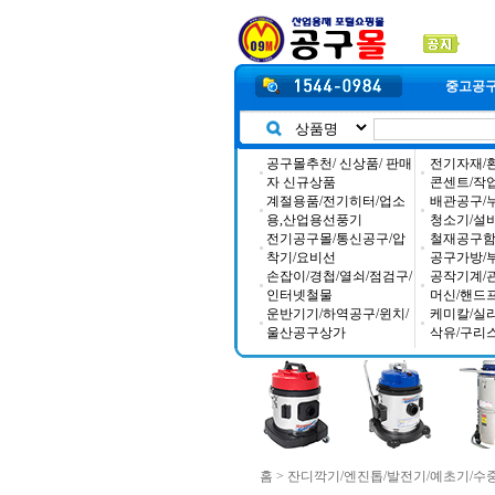
중고공
공구몰추천/ 신상품/ 판매
전기자재/
자 신규상품
콘센트/작
계절용품/전기히터/업소
배관공구/
용,산업용선풍기
청소기/설
전기공구몰/통신공구/압
철재공구함/
착기/요비선
공구가방/
손잡이/경첩/열쇠/점검구/
공작기계/
인터넷철물
머신/핸드
운반기기/하역공구/윈치/
케미칼/실
울산공구상가
삭유/구리
홈
>
잔디깍기/엔진톱/발전기/예초기/수