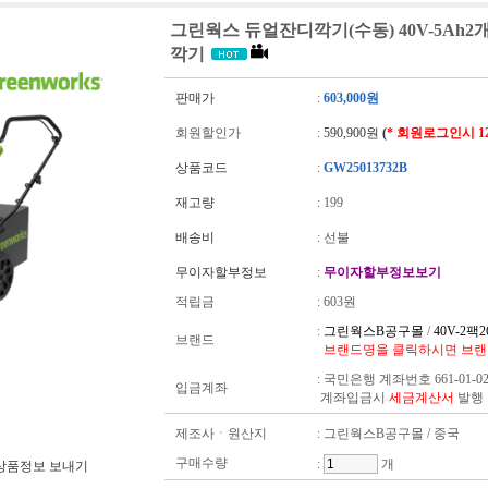
그린웍스 듀얼잔디깍기(수동) 40V-5Ah2
깍기
판매가
:
603,000원
회원할인가
:
590,900원
(
* 회원로그인시 1
상품코드
:
GW25013732B
재고량
:
199
배송비
: 선불
무이자할부정보
:
무이자할부정보보기
적립금
:
603원
:
그린웍스B공구몰
/
40V-2팩2
브랜드
브랜드명을 클릭하시면 브랜
:
국민은행 계좌번호 661-01-02
입금계좌
계좌입금시
세금계산서
발행
제조사ㆍ원산지
: 그린웍스B공구몰 / 중국
구매수량
:
개
상품정보 보내기