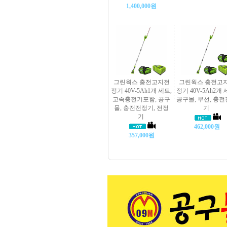
1,400,000원
그린웍스 충전고지전
그린웍스 충전고
정기 40V-5Ah1개 세트,
정기 40V-5Ah2개 
고속충전기포함, 공구
공구몰, 무선, 충
몰, 충전전정기, 전정
기
기
462,000원
357,000원