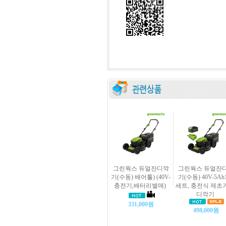
그린웍스 듀얼잔디깍
그린웍스 듀얼잔
기(수동) 배어툴) (40V-
기(수동) 40V-5A
충전기,배터리별매)
세트, 충전식 제초
디깍기
331,000원
498,000원