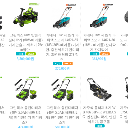
 듀얼
그린웍스 60V 탑승식
가데나 18V 제초기 파
가데나 18V 제초기 파
가데
h2
잔디깍기 (60V-베어툴)
워맥스모아 14621-55
워맥스모아 14621-56
노 라이
선잔
기계만출고 제초기 76c
(18V-36V-베어툴) 기계
(18V - 베어툴) 잔디깍
0m
m절단
만. 충전제초기 잔디깍
기 잔디깎이
기, 36V 배터리 2개 장
5,500,000원
364,900원
착
370,000원
태쳐
그린웍스 충전디태쳐
그린웍스 충전디태쳐
자주식 롤러제초기 W
자주
B 486 SBV-R WEIBAN
37S
디관리
(40V-5.0AH 배터리1
(40V-5.0AH 배터리2
G. 엔진잔디깍기, 엔진
G. 
개) 잔디관리기 잔디청
개) 잔디관리기 잔디청
제초기, 공구몰
제
소기
소기
474,000원
580,000원