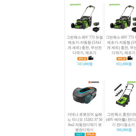
그린웍스 60V 773 듀얼
그린웍스 60V 773
제초기-자동형 (5Ah1
제초기-자동형 (5A
개 세트) 충전, 무선잔
개 세트) 충전, 무
디깍기, 제초기
디깍기, 제초기
747,000원
912,000원
가데나 로봇모어 실레
그린웍스 충전디
노 미니모 15202-37 50
(40V 베어툴) 잔
0m2 자동잔디깍기 로
기 잔디청소기
봇잔디깍기
308,000원