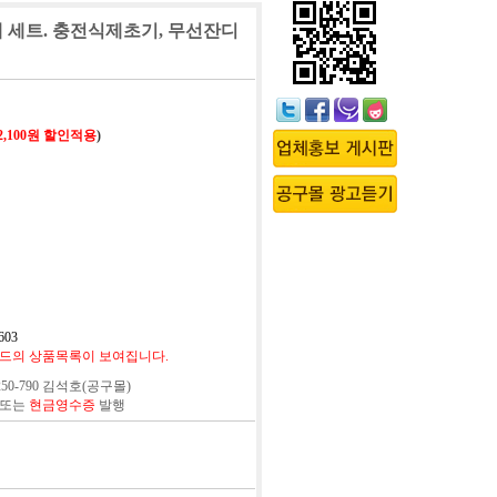
개 세트. 충전식제초기, 무선잔디
2,100원 할인적용
)
603
드의 상품목록이 보여집니다.
50-790 김석호(공구몰)
 또는
현금영수증
발행