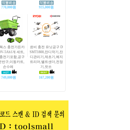
770,000원
935,000원
웍스 충전가든카
료비 충전 유닛공구 D
0V-5Ah1개 세트,
SMT1800,잔디깍기,잔
충전기포함,공구
디관리기,제초기,헤지
 운반구,이동카트,
트리머,밸트샌더,전정
손수레
기,컷쏘
749,000원
167,200원