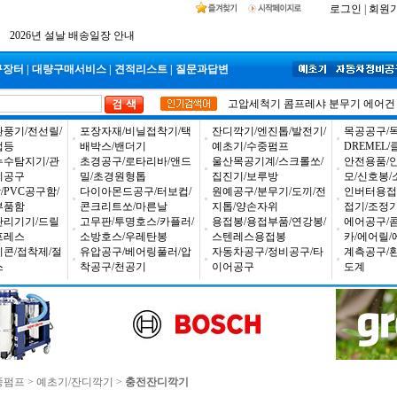
2025년 추석 배송 일정안내
로그인
|
회원
입금자 *덕진 고객님 찾습니다
공구몰 입금자 찾습니다
구장터
|
대량구매서비스
|
견적리스트
|
질문과답변
고압세척기
콤프레샤
분무기
에어건
환풍기/전선릴/
포장자재/비닐접착기/택
잔디깍기/엔진톱/발전기/
목공공구/목
업등
배박스/밴더기
예초기/수중펌프
DREMEL
누수탐지기/관
초경공구/로타리바/앤드
울산목공기계/스크롤쏘/
안전용품/
비공구
밀/초경원형톱
집진기/보루방
모/신호봉/
PVC공구함/
다이아몬드공구/터보컵/
원예공구/분무기/도끼/전
인버터용접
부품함
콘크리트쏘/마른날
지톱/양손자위
접기/조정
관리기기/드릴
고무판/투명호스/카플러/
용접봉/용접부품/연강봉/
에어공구/
프레스
소방호스/우레탄봉
스텐레스용접봉
카/에어릴/
리콘/접착제/절
유압공구/베어링풀러/압
자동차공구/정비공구/타
계측공구/
스
착공구/천공기
이어공구
도계
중펌프
>
예초기/잔디깍기
>
충전잔디깍기