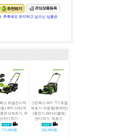
. 추후에도 유지하고 싶으신 상품은
웍스 듀얼잔디깍
그린웍스 60V 773 듀얼
동) 40V-5Ah2개
제초기-자동형(본체만)
 충전식제초기, 무
(충전기,배터리별매)
선잔디깍기
잔디깍기, 제초기
731,000원
506,000원