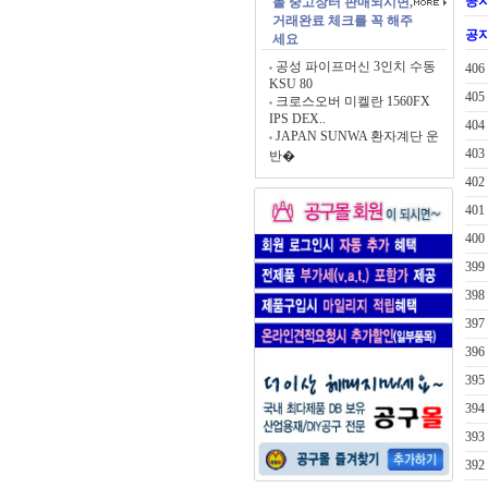
공
몰 중고장터 판매되시면,
거래완료 체크를 꼭 해주
공
세요
공성 파이프머신 3인치 수동
406
KSU 80
405
크로스오버 미켈란 1560FX
IPS DEX..
404
JAPAN SUNWA 환자계단 운
403
반�
402
401
400
399
398
397
396
395
394
393
392