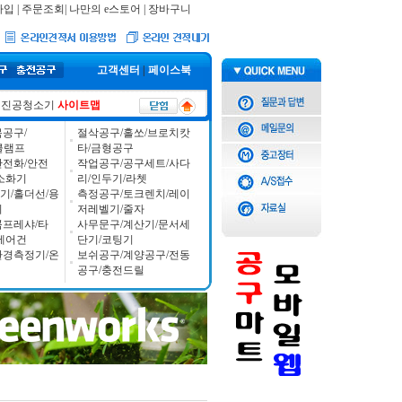
가입
|
주문조회
|
나만의 e스토어
|
장바구니
고객센터
|
페이스북
진공청소기
사이트맵
공구/
절삭공구/홀쏘/브로치캇
/클램프
타/금형공구
안전화/안전
작업공구/공구세트/사다
소화기
리/인두기/라쳇
기/홀더선/용
측정공구/토크렌치/레이
기
저레벨기/줄자
콤프레샤/타
사무문구/계산기/문서세
에어건
단기/코팅기
환경측정기/온
보쉬공구/계양공구/전동
공구/충전드릴