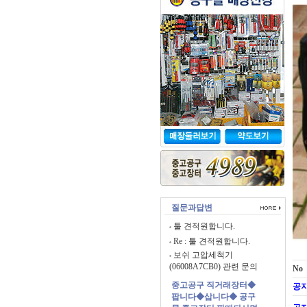
질문과답변
툴 견적원합니다.
Re : 툴 견적원합니다.
보쉬 고압세척기
(06008A7CB0) 관련 문의
No
중고공구 직거래장터◆
공
팝니다◆삽니다◆ 공구