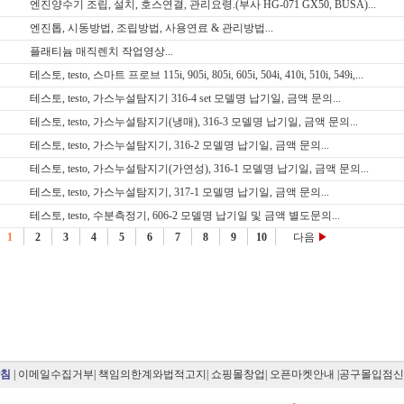
엔진양수기 조립, 설치, 호스연결, 관리요령.(부사 HG-071 GX50, BUSA)...
엔진톱, 시동방법, 조립방법, 사용연료 & 관리방법...
플래티늄 매직렌치 작업영상...
테스토, testo, 스마트 프로브 115i, 905i, 805i, 605i, 504i, 410i, 510i, 549i,...
테스토, testo, 가스누설탐지기 316-4 set 모델명 납기일, 금액 문의...
테스토, testo, 가스누설탐지기(냉매), 316-3 모델명 납기일, 금액 문의...
테스토, testo, 가스누설탐지기, 316-2 모델명 납기일, 금액 문의...
테스토, testo, 가스누설탐지기(가연성), 316-1 모델명 납기일, 금액 문의...
테스토, testo, 가스누설탐지기, 317-1 모델명 납기일, 금액 문의...
테스토, testo, 수분측정기, 606-2 모델명 납기일 및 금액 별도문의...
1
2
3
4
5
6
7
8
9
10
다음
▶
침
|
이메일수집거부
|
책임의한계와법적고지
|
쇼핑몰창업
|
오픈마켓안내
|공구몰입점