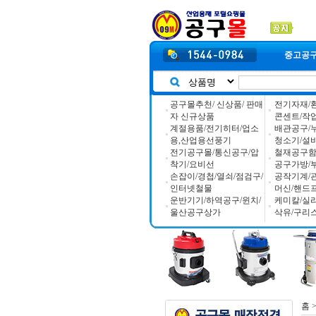
중고공
공구몰추천/ 신상품/ 판매
전기자재/
자 신규상품
콘센트/작
계절용품/전기히터/업소
배관공구/
용,산업용선풍기
청소기/설
전기공구몰/통신공구/압
철재공구함/
착기/요비선
공구가방/
손잡이/경첩/열쇠/점검구/
공작기계/
인터넷철물
머신/핸드
운반기기/하역공구/윈치/
케미칼/실
울산공구상가
삭유/구리
홈