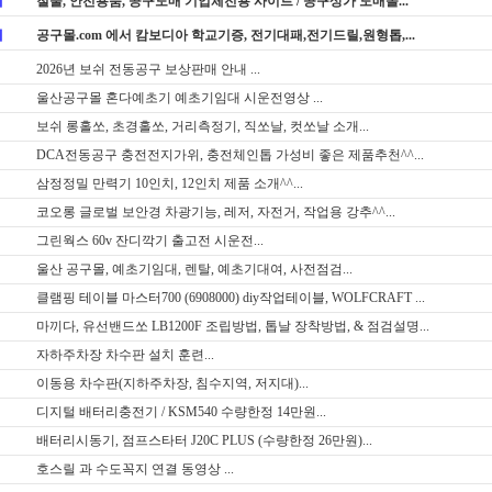
지
철물, 안전용품, 공구도매 기업체전용 사이트 / 공구상가 도매몰...
지
공구몰.com 에서 캄보디아 학교기증, 전기대패,전기드릴,원형톱,...
2026년 보쉬 전동공구 보상판매 안내 ...
울산공구몰 혼다예초기 예초기임대 시운전영상 ...
보쉬 롱홀쏘, 초경홀쏘, 거리측정기, 직쏘날, 컷쏘날 소개...
DCA전동공구 충전전지가위, 충전체인톱 가성비 좋은 제품추천^^...
삼정정밀 만력기 10인치, 12인치 제품 소개^^...
코오롱 글로벌 보안경 차광기능, 레저, 자전거, 작업용 강추^^...
그린웍스 60v 잔디깍기 출고전 시운전...
울산 공구몰, 예초기임대, 렌탈, 예초기대여, 사전점검...
클램핑 테이블 마스터700 (6908000) diy작업테이블, WOLFCRAFT ...
마끼다, 유선밴드쏘 LB1200F 조립방법, 톱날 장착방법, & 점검설명...
자하주차장 차수판 설치 훈련...
이동용 차수판(지하주차장, 침수지역, 저지대)...
디지털 배터리충전기 / KSM540 수량한정 14만원...
배터리시동기, 점프스타터 J20C PLUS (수량한정 26만원)...
호스릴 과 수도꼭지 연결 동영상 ...