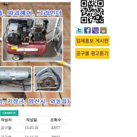
작성자
작성일
조회수
공구몰
15-05-10
42077