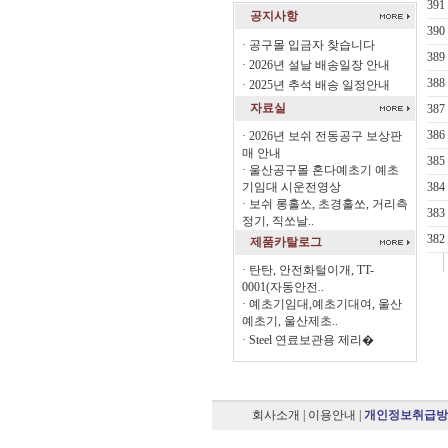
391
공지사항
390
·
공구몰 입금자 찾습니다
389
·
2026년 설날 배송일장 안내
388
·
2025년 추석 배송 일정안내
자료실
387
386
·
2026년 보쉬 전동공구 보상판
매 안내
385
·
울산공구몰 혼다예초기 예초
기임대 시운전영상
384
·
보쉬 롱홀쏘, 초경홀쏘, 거리측
383
정기, 직쏘날..
382
제품카탈로그
·
탄탄, 안전화털이개, TT-
0001(자동안전..
·
예초기임대,예초기대여, 울산
예초기, 울산제초..
·
Steel 연료보관용 제리�
회사소개
|
이용안내
|
개인정보취급방