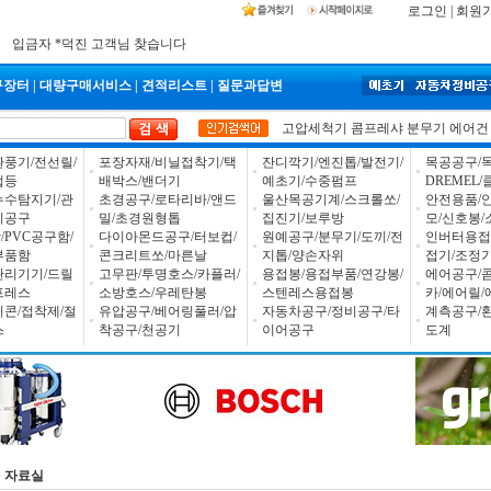
2026년 설날 배송일장 안내
로그인
|
회원
2025년 추석 배송 일정안내
입금자 *덕진 고객님 찾습니다
구장터
|
대량구매서비스
|
견적리스트
|
질문과답변
고압세척기
콤프레샤
분무기
에어건
환풍기/전선릴/
포장자재/비닐접착기/택
잔디깍기/엔진톱/발전기/
목공공구/목
업등
배박스/밴더기
예초기/수중펌프
DREMEL
누수탐지기/관
초경공구/로타리바/앤드
울산목공기계/스크롤쏘/
안전용품/
비공구
밀/초경원형톱
집진기/보루방
모/신호봉/
PVC공구함/
다이아몬드공구/터보컵/
원예공구/분무기/도끼/전
인버터용접
부품함
콘크리트쏘/마른날
지톱/양손자위
접기/조정
관리기기/드릴
고무판/투명호스/카플러/
용접봉/용접부품/연강봉/
에어공구/
프레스
소방호스/우레탄봉
스텐레스용접봉
카/에어릴/
리콘/접착제/절
유압공구/베어링풀러/압
자동차공구/정비공구/타
계측공구/
스
착공구/천공기
이어공구
도계
>
자료실