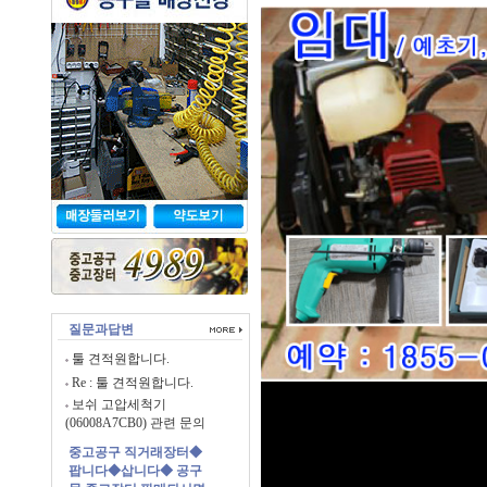
질문과답변
툴 견적원합니다.
Re : 툴 견적원합니다.
보쉬 고압세척기
(06008A7CB0) 관련 문의
중고공구 직거래장터◆
팝니다◆삽니다◆ 공구