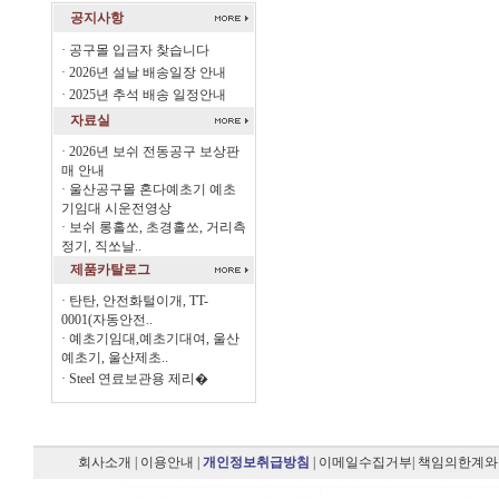
공지사항
·
공구몰 입금자 찾습니다
·
2026년 설날 배송일장 안내
·
2025년 추석 배송 일정안내
자료실
·
2026년 보쉬 전동공구 보상판
매 안내
·
울산공구몰 혼다예초기 예초
기임대 시운전영상
·
보쉬 롱홀쏘, 초경홀쏘, 거리측
정기, 직쏘날..
제품카탈로그
·
탄탄, 안전화털이개, TT-
0001(자동안전..
·
예초기임대,예초기대여, 울산
예초기, 울산제초..
·
Steel 연료보관용 제리�
회사소개
|
이용안내
|
개인정보취급방침
|
이메일수집거부
|
책임의한계와