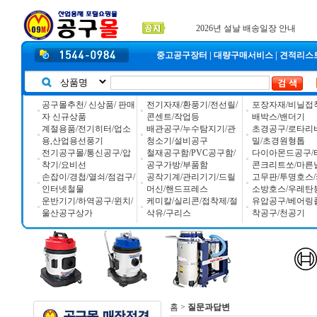
2025년 추석 배송 일정안내
입금자 *덕진 고객님 찾습니다
공구몰 입금자 찾습니다
2026년 설날 배송일장 안내
중고공구장터
|
대량구매서비스
|
견적리스
공구몰추천/ 신상품/ 판매
전기자재/환풍기/전선릴/
포장자재/비닐접
자 신규상품
콘센트/작업등
배박스/밴더기
계절용품/전기히터/업소
배관공구/누수탐지기/관
초경공구/로타리
용,산업용선풍기
청소기/설비공구
밀/초경원형톱
전기공구몰/통신공구/압
철재공구함/PVC공구함/
다이아몬드공구/
착기/요비선
공구가방/부품함
콘크리트쏘/마른
손잡이/경첩/열쇠/점검구/
공작기계/관리기기/드릴
고무판/투명호스/
인터넷철물
머신/핸드프레스
소방호스/우레탄
운반기기/하역공구/윈치/
케미칼/실리콘/접착제/절
유압공구/베어링
울산공구상가
삭유/구리스
착공구/천공기
홈
>
질문과답변