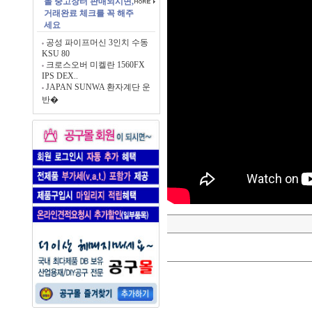
몰 중고장터 판매되시면,
거래완료 체크를 꼭 해주
세요
공성 파이프머신 3인치 수동
KSU 80
크로스오버 미켈란 1560FX
IPS DEX..
JAPAN SUNWA 환자계단 운
반�