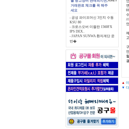
몰 중고장터 판매되시면,
거래완료 체크를 꼭 해주
0
세요
공성 파이프머신 3인치 수동
///
KSU 80
크로스오버 미켈란 1560FX
IPS DEX..
제
JAPAN SUNWA 환자계단 운
고
반�
구
▲
이
▼
다