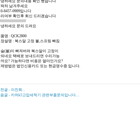
안녕하세요 문의내용 확인 했습니다
연락처 남겨주세요
10-8457-0909입니다
수리여부 확인후 회신 드리겠습니다
////////////////////////////
안녕하세요 문의 드려요
품명 : QCK2800
장설명 : 복스알 고정 볼,스프링 빠짐
슬(볼)이 빠져버려 복스알이 고정이
안되네요 택배로 보내드리면 수리가능
할까요? 가능하다면 비용은 얼마인가요?
결제방법은 법인신용카드 또는 현금영수증 입니다.
전글 -
이진희...
음글 -
카처k5고압세척기 관련부품문의입니다....