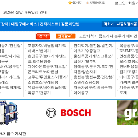
입금자 *덕진 고객님 찾습니다
로그인
|
회원
공구몰 입금자 찾습니다
2026년 설날 배송일장 안내
구장터
|
대량구매서비스
|
견적리스트
|
질문과답변
고압세척기
콤프레샤
분무기
에어건
환풍기/전선릴/
포장자재/비닐접착기/택
잔디깍기/엔진톱/발전기/
목공공구/목
업등
배박스/밴더기
예초기/수중펌프
DREMEL
누수탐지기/관
초경공구/로타리바/앤드
울산목공기계/스크롤쏘/
안전용품/
비공구
밀/초경원형톱
집진기/보루방
모/신호봉/
PVC공구함/
다이아몬드공구/터보컵/
원예공구/분무기/도끼/전
인버터용접
부품함
콘크리트쏘/마른날
지톱/양손자위
접기/조정
관리기기/드릴
고무판/투명호스/카플러/
용접봉/용접부품/연강봉/
에어공구/
프레스
소방호스/우레탄봉
스텐레스용접봉
카/에어릴/
리콘/접착제/절
유압공구/베어링풀러/압
자동차공구/정비공구/타
계측공구/
스
착공구/천공기
이어공구
도계
A/S 접수 게시판