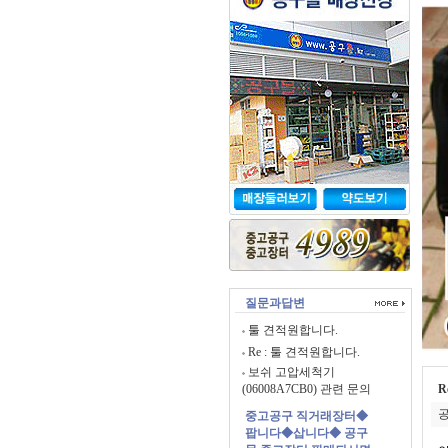
질문과답변
툴 견적원합니다.
Re : 툴 견적원합니다.
보쉬 고압세척기
(06008A7CB0) 관련 문의
R
공
중고공구 직거래장터◆
팝니다◆삽니다◆ 공구