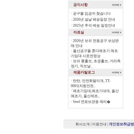
공지사항
·
공구몰 입금자 찾습니다
·
2026년 설날 배송일장 안내
·
2025년 추석 배송 일정안내
자료실
·
2026년 보쉬 전동공구 보상판
매 안내
·
울산공구몰 혼다예초기 예초
기임대 시운전영상
·
보쉬 롱홀쏘, 초경홀쏘, 거리측
정기, 직쏘날..
제품카탈로그
·
탄탄, 안전화털이개, TT-
0001(자동안전..
·
예초기임대,예초기대여, 울산
예초기, 울산제초..
·
Steel 연료보관용 제리�
회사소개
|
이용안내
|
개인정보취급방