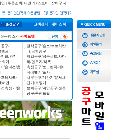
가입
|
주문조회
|
나만의 e스토어
|
장바구니
고객센터
|
페이스북
진공청소기
사이트맵
공구/
절삭공구/홀쏘/브로치캇
/클램프
타/금형공구
안전화/안전
작업공구/공구세트/사다
소화기
리/인두기/라쳇
기/홀더선/용
측정공구/토크렌치/레이
기
저레벨기/줄자
콤프레샤/타
사무문구/계산기/문서세
에어건
단기/코팅기
환경측정기/온
보쉬공구/계양공구/전동
공구/충전드릴