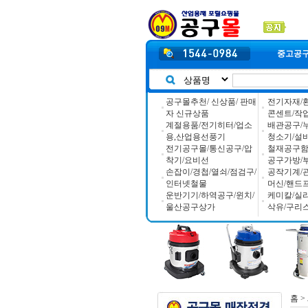
중고공
공구몰추천/ 신상품/ 판매
전기자재/
자 신규상품
콘센트/작
계절용품/전기히터/업소
배관공구/
용,산업용선풍기
청소기/설
전기공구몰/통신공구/압
철재공구함/
착기/요비선
공구가방/
손잡이/경첩/열쇠/점검구/
공작기계/
인터넷철물
머신/핸드
운반기기/하역공구/윈치/
케미칼/실
울산공구상가
삭유/구리
홈
>