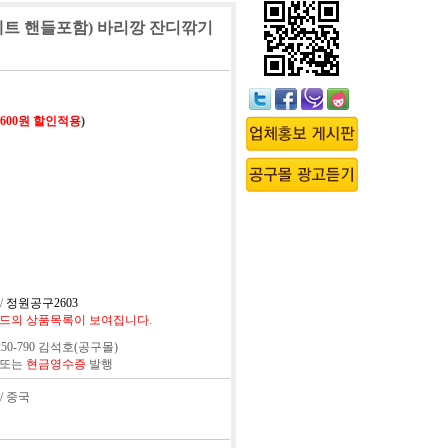
B,세트 핸들포함) 바리깡 잔디깎기
,600원 할인적용
)
/
정원공구2603
드의 상품목록이 보여집니다.
50-790 김석호(공구몰)
 또는
현금영수증
발행
 / 중국