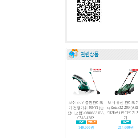
보쉬 3.6V 충전잔디깍
보쉬 유선 잔디깍기
syRotak32-200 (A
기 전정가위 ISIO3 (손
대체품) 잔디깍기 
잡이포함) 06008331B3,
기
C518-1382
140,000원
214,000원