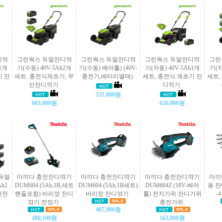
디깍
그린웍스 듀얼잔디깍
그린웍스 듀얼잔디깍
그린웍스 듀얼잔디깍
그린
h1개
기(수동) 40V-5Ah2개
기(수동) 배어툴) (40V-
기(자동) 40V-5Ah1개
기(자
기 잔
세트. 충전식제초기, 무
충전기,배터리별매)
세트, 충전식 제초기 잔
세트,
선잔디깍기
디깍기
331,000원
603,000원
626,000원
 듀얼
마끼다 충전잔디깍기
마끼다 충전잔디깍기
마끼다 충전잔디깍기
마끼
h2
DUM604 (5Ah,1B,세트
DUM604 (5Ah,1B세트)
DUM604Z (18V-베어
용 잔
선잔
핸들포함) 바리깡 잔디
바리깡 잔디깎기
툴) 전지가위 잔디가위
-
깎기 전정기
충전가위
407,900원
480,100원
163,800원