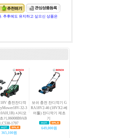
. 추후에도 유지하고 싶으신 상품은
 18V 충전잔디깍
보쉬 충전 잔디깍기 G
tyMower18V-32-3
RA18V2-46 (18VX2-베
4.0AH,1B) 시티모
어툴) 잔디깍기 제초
초기,06008B9AB
기
1,C538-1797
649,000원
365,100원