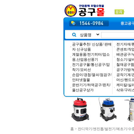
중고공
공구몰추천/ 신상품/ 판매
전기자재/
자 신규상품
콘센트/작
계절용품/전기히터/업소
배관공구/
용,산업용선풍기
청소기/설
전기공구몰/통신공구/압
철재공구함/
착기/요비선
공구가방/
손잡이/경첩/열쇠/점검구/
공작기계/
인터넷철물
머신/핸드
운반기기/하역공구/윈치/
케미칼/실
울산공구상가
삭유/구리
홈
>
잔디깍기/엔진톱/발전기/예초기/수