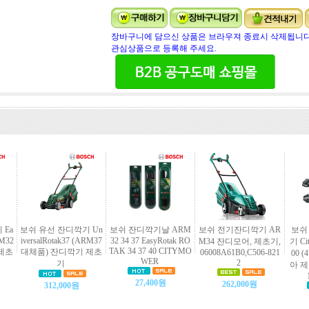
장바구니에 담으신 상품은 브라우져 종료시 삭제됩니다
관심상품으로 등록해 주세요.
 Ea
보쉬 유선 잔디깍기 Un
보쉬 잔디깍기날 ARM
보쉬 전기잔디깍기 AR
보쉬
RM32
iversalRotak37 (ARM37
32 34 37 EasyRotak RO
M34 잔디모어, 제초기,
기 Ci
TAK 34 37 40 CITYMO
제초
대체품) 잔디깍기 제초
06008A61B0,C506-821
00 (
WER
2
기
아 제
27,400원
262,000원
312,000원