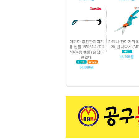
마끼다 충전잔디깍기
가데나 잔디가위 87
용 핸들 195187-2 (DU
20, 잔디깍기 (MD
M604용 핸들) 손잡이
43,700원
연결대
64,800원