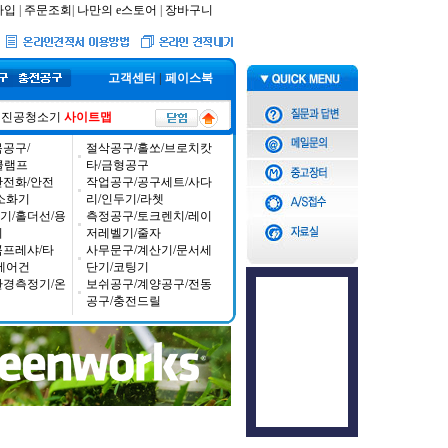
가입
|
주문조회
|
나만의 e스토어
|
장바구니
고객센터
|
페이스북
진공청소기
사이트맵
공구/
절삭공구/홀쏘/브로치캇
/클램프
타/금형공구
안전화/안전
작업공구/공구세트/사다
소화기
리/인두기/라쳇
기/홀더선/용
측정공구/토크렌치/레이
기
저레벨기/줄자
콤프레샤/타
사무문구/계산기/문서세
에어건
단기/코팅기
환경측정기/온
보쉬공구/계양공구/전동
공구/충전드릴