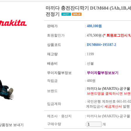
마끼다 충전잔디깍기 DUM604 (5Ah,1
전정기
판매가
:
480,100원
회원할인가
:
470,500원
(
* 회원로그인시 9
상품코드
:
DUM604+195187-2
재고량
:
1199
배송비
: 선불
무이자할부정보
:
무이자할부정보보기
적립금
:
480원
:
마끼다.kr (MAKITA)-공구몰
브랜드
브랜드명을 클릭하시면 브랜
:
국민은행 계좌번호 661-01-02
입금계좌
계좌입금시
세금계산서
발행
제조사ㆍ원산지
: 마끼다.kr (MAKITA)-공구몰
구매수량
:
개
상품정보 보내기