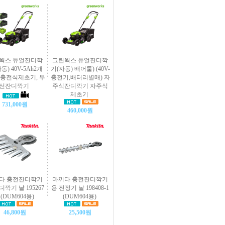
웍스 듀얼잔디깍
그린웍스 듀얼잔디깍
동) 40V-5Ah2개
기(자동) 배어툴) (40V-
 충전식제초기, 무
충전기,배터리별매) 자
선잔디깍기
주식잔디깍기 자주식
제초기
731,000원
460,000원
다 충전잔디깍기
마끼다 충전잔디깍기
디깍기 날 195267
용 전정기 날 198408-1
4 (DUM604용)
(DUM604용)
46,800원
25,500원