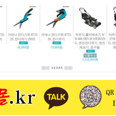
31-
가데나 잔디가위 8733-
가데나 잔디가위 8735-
자주식 롤러제초기 W
자주
B 486 SBV-R WEIBAN
37S
)
20, 잔디깍기 (MD)
20, 잔디깍기
G. 엔진잔디깍기, 엔진
G. 
41,800원
74,000원
제초기, 공구몰
제
1,210,000원
1
2
3
4
5