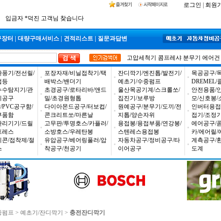
2026년 설날 배송일장 안내
로그인
|
회원
2025년 추석 배송 일정안내
입금자 *덕진 고객님 찾습니다
구장터
|
대량구매서비스
|
견적리스트
|
질문과답변
고압세척기
콤프레샤
분무기
에어건
환풍기/전선릴/
포장자재/비닐접착기/택
잔디깍기/엔진톱/발전기/
목공공구/목
업등
배박스/밴더기
예초기/수중펌프
DREMEL
누수탐지기/관
초경공구/로타리바/앤드
울산목공기계/스크롤쏘/
안전용품/
비공구
밀/초경원형톱
집진기/보루방
모/신호봉/
PVC공구함/
다이아몬드공구/터보컵/
원예공구/분무기/도끼/전
인버터용접
부품함
콘크리트쏘/마른날
지톱/양손자위
접기/조정
관리기기/드릴
고무판/투명호스/카플러/
용접봉/용접부품/연강봉/
에어공구/
프레스
소방호스/우레탄봉
스텐레스용접봉
카/에어릴/
리콘/접착제/절
유압공구/베어링풀러/압
자동차공구/정비공구/타
계측공구/
스
착공구/천공기
이어공구
도계
중펌프
>
예초기/잔디깍기
>
충전잔디깍기