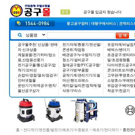
2026년 설날 배송일장 안내
2025년 추석 배송 일정안내
입금자 *덕진 고객님 찾습니다
공구몰 입금자 찾습니다
중고공구장터
|
대량구매서비스
|
견적리스
공구몰추천/ 신상품/ 판매
전기자재/환풍기/전선릴/
포장자재/비닐접
자 신규상품
콘센트/작업등
배박스/밴더기
계절용품/전기히터/업소
배관공구/누수탐지기/관
초경공구/로타리
용,산업용선풍기
청소기/설비공구
밀/초경원형톱
전기공구몰/통신공구/압
철재공구함/PVC공구함/
다이아몬드공구/
착기/요비선
공구가방/부품함
콘크리트쏘/마른
손잡이/경첩/열쇠/점검구/
공작기계/관리기기/드릴
고무판/투명호스/
인터넷철물
머신/핸드프레스
소방호스/우레탄
운반기기/하역공구/윈치/
케미칼/실리콘/접착제/절
유압공구/베어링
울산공구상가
삭유/구리스
착공구/천공기
홈
>
잔디깍기/엔진톱/발전기/예초기/수중펌프
>
예초기/잔디깍기
>
충전잔