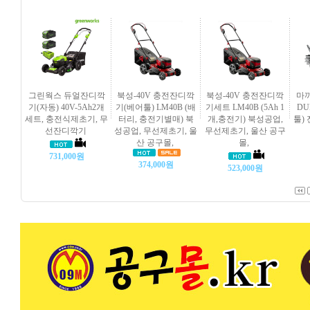
그린웍스 듀얼잔디깍
북성-40V 충전잔디깍
북성-40V 충전잔디깍
마
기(자동) 40V-5Ah2개
기(베어툴) LM40B (배
기세트 LM40B (5Ah 1
DU
세트, 충전식제초기, 무
터리, 충전기별매) 북
개,충전기) 북성공업,
툴)
선잔디깍기
성공업, 무선제초기, 울
무선제초기, 울산 공구
산 공구몰,
몰,
731,000원
374,000원
523,000원