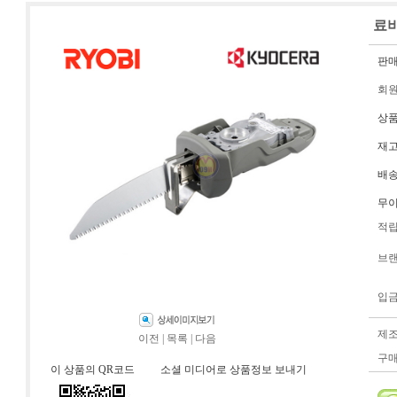
료비
판
회
상
재
배
무
적
브
입
제
이전
|
목록
|
다음
구
이 상품의 QR코드
소셜 미디어로 상품정보 보내기