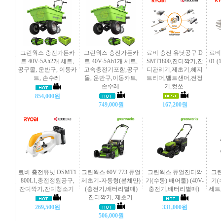
그린웍스 충전가든카
그린웍스 충전가든카
료비 충전 유닛공구 D
료비
트 40V-5Ah2개 세트,
트 40V-5Ah1개 세트,
SMT1800,잔디깍기,잔
01 
공구몰, 운반구, 이동카
고속충전기포함,공구
디관리기,제초기,헤지
트, 손수레
몰, 운반구,이동카트,
트리머,밸트샌더,전정
손수레
기,컷쏘
854,000원
749,000원
167,200원
료비 충전유닛 DSMT1
그린웍스 60V 773 듀얼
그린웍스 듀얼잔디깍
그
800L1,충전정원공구,
제초기-자동형(본체만)
기(수동) 배어툴) (40V-
기(
잔디깍기,잔디청소기
(충전기,배터리별매)
충전기,배터리별매)
세트
잔디깍기, 제초기
269,500원
331,000원
506,000원