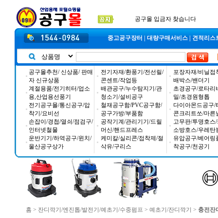
2025년 추석 배송 일정안내
입금자 *덕진 고객님 찾습니다
공구몰 입금자 찾습니다
중고공구장터
|
대량구매서비스
|
견적리스
공구몰추천/ 신상품/ 판매
전기자재/환풍기/전선릴/
포장자재/비닐접
자 신규상품
콘센트/작업등
배박스/밴더기
계절용품/전기히터/업소
배관공구/누수탐지기/관
초경공구/로타리
용,산업용선풍기
청소기/설비공구
밀/초경원형톱
전기공구몰/통신공구/압
철재공구함/PVC공구함/
다이아몬드공구/
착기/요비선
공구가방/부품함
콘크리트쏘/마른
손잡이/경첩/열쇠/점검구/
공작기계/관리기기/드릴
고무판/투명호스/
인터넷철물
머신/핸드프레스
소방호스/우레탄
운반기기/하역공구/윈치/
케미칼/실리콘/접착제/절
유압공구/베어링
울산공구상가
삭유/구리스
착공구/천공기
홈
>
잔디깍기/엔진톱/발전기/예초기/수중펌프
>
예초기/잔디깍기
>
충전잔