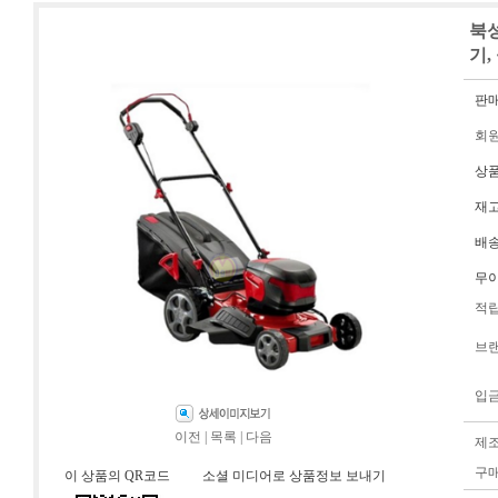
북성
기,
판
회
상
재
배
무
적
브
입
이전
|
목록
|
다음
제
구
이 상품의 QR코드
소셜 미디어로 상품정보 보내기