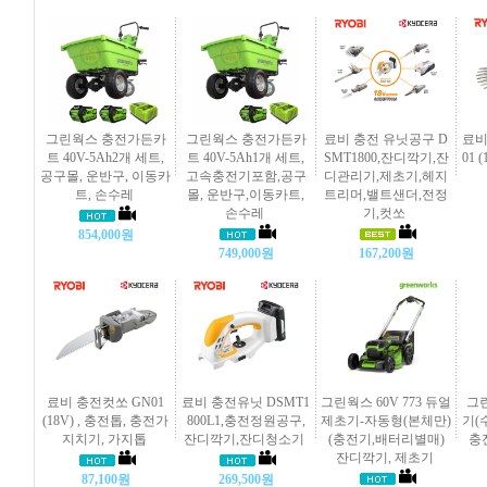
그린웍스 충전가든카
그린웍스 충전가든카
료비 충전 유닛공구 D
료비
트 40V-5Ah2개 세트,
트 40V-5Ah1개 세트,
SMT1800,잔디깍기,잔
01 
공구몰, 운반구, 이동카
고속충전기포함,공구
디관리기,제초기,헤지
트, 손수레
몰, 운반구,이동카트,
트리머,밸트샌더,전정
손수레
기,컷쏘
854,000원
749,000원
167,200원
료비 충전컷쏘 GN01
료비 충전유닛 DSMT1
그린웍스 60V 773 듀얼
그
(18V) , 충전톱, 충전가
800L1,충전정원공구,
제초기-자동형(본체만)
기(수
지치기, 가지톱
잔디깍기,잔디청소기
(충전기,배터리별매)
충
잔디깍기, 제초기
87,100원
269,500원