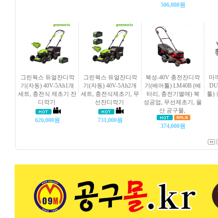
506,000원
그린웍스 듀얼잔디깍
그린웍스 듀얼잔디깍
북성-40V 충전잔디깍
마
기(자동) 40V-5Ah1개
기(자동) 40V-5Ah2개
기(베어툴) LM40B (배
DU
세트, 충전식 제초기 잔
세트, 충전식제초기, 무
터리, 충전기별매) 북
툴)
디깍기
선잔디깍기
성공업, 무선제초기, 울
산 공구몰,
626,000원
731,000원
374,000원