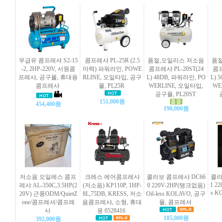
무급유 콤프레셔 S2-15
콤프레샤 PL-25R (2.5
품절,오일리스 저소음
품절
-2, 2HP-220V, 서원콤
마력) 파워라인, POWE
콤프레샤 PL-20ST(24
콤프
프레샤, 공구몰, 휴대용
RLINE, 오일타입, 공구
L) 48DB, 파워라인, PO
L) 
콤프레샤
몰, PL25R
WERLINE, 오일타입,
WE
공구몰, PL20ST
151,000원
454,400원
190,000원
저소음 오일레스 콤프
크레스 에어콤프레샤
콜라보 콤프레샤 DC66
콜라
1 22
레샤 AL-350C,3.5HP(2
(저소음) KP110P, 1HP-
0 220V-2HP(탱크없음)
s K
20V) 근풍ODM/QuietZ
8L,75DB, KRESS, 저소
Oil-less KOLAVO, 공구
one/콤프레셔/콤프레
음콤프레샤, 소형, 휴대
몰, 콤프레셔
사
용 0528416
185,000원
392,000원