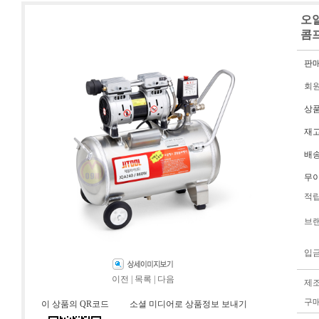
오일
콤
판
회
상
재
배
무
적
브
입
이전
|
목록
|
다음
제
구
이 상품의 QR코드
소셜 미디어로 상품정보 보내기