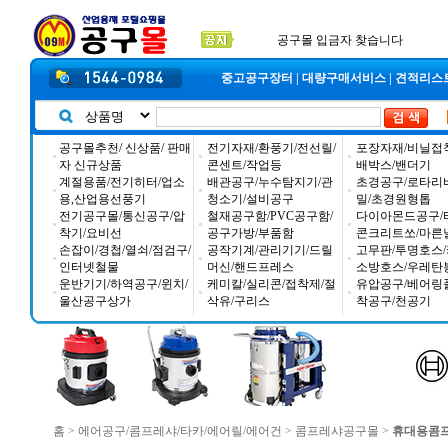
2026년 설날 배송일장 안내
2025년 추석 배송 일정안내
입금자 *덕진 고객님 찾습니다
중고공구장터
|
대량구매서비스
|
견적리스
공구몰추천/ 신상품/ 판매
전기자재/환풍기/전선릴/
포장자재/비닐접
자 신규상품
콘센트/작업등
배박스/밴더기
계절용품/전기히터/업소
배관공구/누수탐지기/관
초경공구/로타리
용,산업용선풍기
청소기/설비공구
밀/초경원형톱
전기공구몰/통신공구/압
철재공구함/PVC공구함/
다이아몬드공구/
착기/요비선
공구가방/부품함
콘크리트쏘/마른
손잡이/경첩/열쇠/점검구/
공작기계/관리기기/드릴
고무판/투명호스/
인터넷철물
머신/핸드프레스
소방호스/우레탄
운반기기/하역공구/윈치/
케미칼/실리콘/접착제/절
유압공구/베어링
울산공구상가
삭유/구리스
착공구/천공기
홈
>
에어공구/콤프레샤/타카/에어릴/에어건
>
콤프레샤공구몰
>
휴대용콤