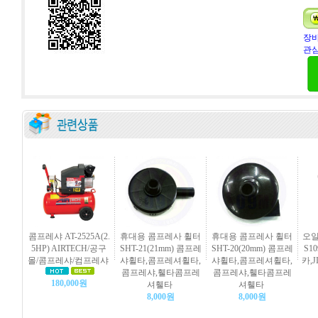
장바
관심
콤프레샤 AT-2525A(2.
휴대용 콤프레사 휠터
휴대용 콤프레사 휠터
오일
5HP) AIRTECH/공구
SHT-21(21mm) 콤프레
SHT-20(20mm) 콤프레
S10
몰/콤프레샤/컴프레샤
샤휠타,콤프레셔휠타,
샤휠타,콤프레셔휠타,
카,
콤프레샤,휄타콤프레
콤프레샤,휄타콤프레
180,000원
셔휄타
셔휄타
8,000원
8,000원