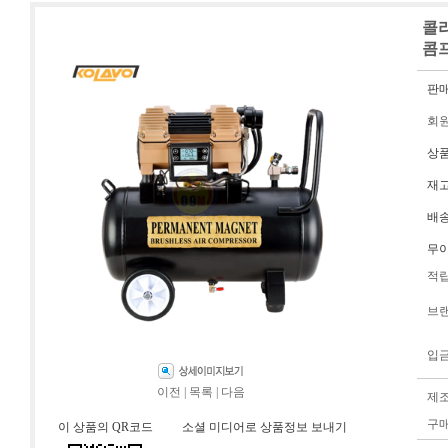
콜라
콤
판
회
상
재
배
무
적
브
입
이전
|
목록
|
다음
제
구
이 상품의 QR코드
소셜 미디어로 상품정보 보내기