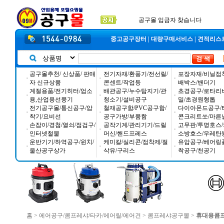
2026년 설날 배송일장 안내
2025년 추석 배송 일정안내
입금자 *덕진 고객님 찾습니다
중고공구장터
|
대량구매서비스
|
견적리스
공구몰추천/ 신상품/ 판매
전기자재/환풍기/전선릴/
포장자재/비닐접
자 신규상품
콘센트/작업등
배박스/밴더기
계절용품/전기히터/업소
배관공구/누수탐지기/관
초경공구/로타리
용,산업용선풍기
청소기/설비공구
밀/초경원형톱
전기공구몰/통신공구/압
철재공구함/PVC공구함/
다이아몬드공구/
착기/요비선
공구가방/부품함
콘크리트쏘/마른
손잡이/경첩/열쇠/점검구/
공작기계/관리기기/드릴
고무판/투명호스/
인터넷철물
머신/핸드프레스
소방호스/우레탄
운반기기/하역공구/윈치/
케미칼/실리콘/접착제/절
유압공구/베어링
울산공구상가
삭유/구리스
착공구/천공기
홈
>
에어공구/콤프레샤/타카/에어릴/에어건
>
콤프레샤공구몰
>
휴대용콤