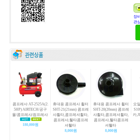
장바
관심
콤프레샤 AT-2525A(2.
휴대용 콤프레사 휠터
휴대용 콤프레사 휠터
오일
5HP) AIRTECH/공구
SHT-21(21mm) 콤프레
SHT-20(20mm) 콤프레
S10
몰/콤프레샤/컴프레샤
샤휠타,콤프레셔휠타,
샤휠타,콤프레셔휠타,
카,
콤프레샤,휄타콤프레
콤프레샤,휄타콤프레
180,000원
셔휄타
셔휄타
8,000원
8,000원