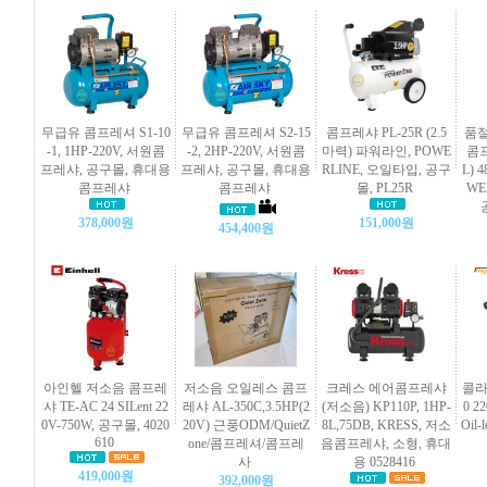
무급유 콤프레셔 S1-10
무급유 콤프레셔 S2-15
콤프레샤 PL-25R (2.5
품절
-1, 1HP-220V, 서원콤
-2, 2HP-220V, 서원콤
마력) 파워라인, POWE
콤프
프레샤, 공구몰, 휴대용
프레샤, 공구몰, 휴대용
RLINE, 오일타입, 공구
L) 
콤프레샤
콤프레샤
몰, PL25R
WE
378,000원
151,000원
454,400원
아인헬 저소음 콤프레
저소음 오일레스 콤프
크레스 에어콤프레샤
콜라
샤 TE-AC 24 SILent 22
레샤 AL-350C,3.5HP(2
(저소음) KP110P, 1HP-
0 2
0V-750W, 공구몰, 4020
20V) 근풍ODM/QuietZ
8L,75DB, KRESS, 저소
Oil
610
one/콤프레셔/콤프레
음콤프레샤, 소형, 휴대
사
용 0528416
419,000원
392,000원