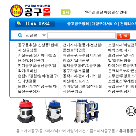
2025년 추석 배송 일정안내
입금자 *덕진 고객님 찾습니다
공구몰 입금자 찾습니다
2026년 설날 배송일장 안내
중고공구장터
|
대량구매서비스
|
견적리스
공구몰추천/ 신상품/ 판매
전기자재/환풍기/전선릴/
포장자재/비닐접
자 신규상품
콘센트/작업등
배박스/밴더기
계절용품/전기히터/업소
배관공구/누수탐지기/관
초경공구/로타리
용,산업용선풍기
청소기/설비공구
밀/초경원형톱
전기공구몰/통신공구/압
철재공구함/PVC공구함/
다이아몬드공구/
착기/요비선
공구가방/부품함
콘크리트쏘/마른
손잡이/경첩/열쇠/점검구/
공작기계/관리기기/드릴
고무판/투명호스/
인터넷철물
머신/핸드프레스
소방호스/우레탄
운반기기/하역공구/윈치/
케미칼/실리콘/접착제/절
유압공구/베어링
울산공구상가
삭유/구리스
착공구/천공기
홈
>
에어공구/콤프레샤/타카/에어릴/에어건
>
콤프레샤공구몰
>
휴대용콤