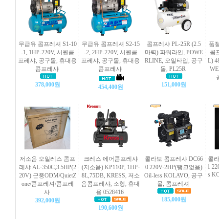
무급유 콤프레셔 S1-10
무급유 콤프레셔 S2-15
콤프레샤 PL-25R (2.5
품절
-1, 1HP-220V, 서원콤
-2, 2HP-220V, 서원콤
마력) 파워라인, POWE
콤프
프레샤, 공구몰, 휴대용
프레샤, 공구몰, 휴대용
RLINE, 오일타입, 공구
L) 
콤프레샤
콤프레샤
몰, PL25R
WE
378,000원
151,000원
454,400원
저소음 오일레스 콤프
크레스 에어콤프레샤
콜라보 콤프레샤 DC66
콜라
1 22
레샤 AL-350C,3.5HP(2
(저소음) KP110P, 1HP-
0 220V-2HP(탱크없음)
s K
20V) 근풍ODM/QuietZ
8L,75DB, KRESS, 저소
Oil-less KOLAVO, 공구
one/콤프레셔/콤프레
음콤프레샤, 소형, 휴대
몰, 콤프레셔
사
용 0528416
185,000원
392,000원
190,600원