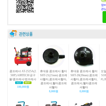
장바
관심
콤프레샤 AT-2525A(2.
휴대용 콤프레사 휠터
휴대용 콤프레사 휠터
오일
5HP) AIRTECH/공구
SHT-21(21mm) 콤프레
SHT-20(20mm) 콤프레
S10
몰/콤프레샤/컴프레샤
샤휠타,콤프레셔휠타,
샤휠타,콤프레셔휠타,
카,
콤프레샤,휄타콤프레
콤프레샤,휄타콤프레
180,000원
셔휄타
셔휄타
8,000원
8,000원