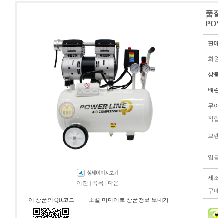
품절
PO
판
회
상
배
무
적
브
입
제
이전
|
목록
|
다음
구
이 상품의 QR코드
소셜 미디어로 상품정보 보내기