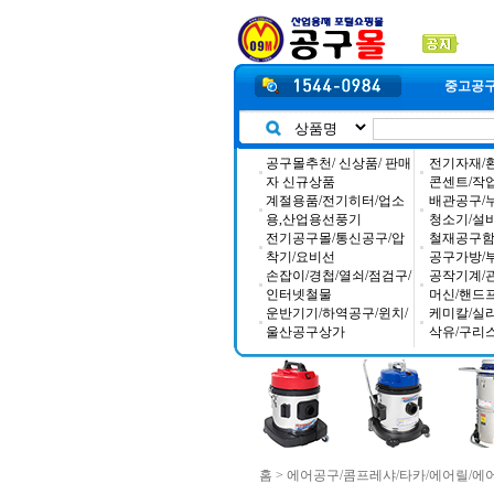
중고공
공구몰추천/ 신상품/ 판매
전기자재/
자 신규상품
콘센트/작
계절용품/전기히터/업소
배관공구/
용,산업용선풍기
청소기/설
전기공구몰/통신공구/압
철재공구함/
착기/요비선
공구가방/
손잡이/경첩/열쇠/점검구/
공작기계/
인터넷철물
머신/핸드
운반기기/하역공구/윈치/
케미칼/실
울산공구상가
삭유/구리
홈
>
에어공구/콤프레샤/타카/에어릴/에