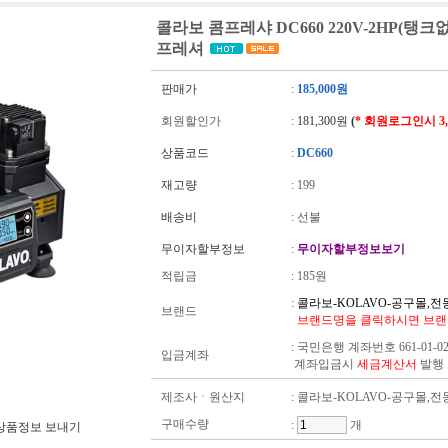
콜라보 콤프레샤 DC660 220V-2HP(탱크없음)
프레셔
판매가
:
185,000원
회원할인가
:
181,300원
(
* 회원로그인시 3
상품코드
:
DC660
재고량
:
199
배송비
: 선불
무이자할부정보
:
무이자할부정보보기
적립금
:
185원
:
콜라보-KOLAVO-공구몰,
브랜드
브랜드명을 클릭하시면 브랜
:
국민은행 계좌번호 661-01-02
입금계좌
계좌입금시
세금계산서
발행
제조사ㆍ원산지
: 콜라보-KOLAVO-공구몰,
구매수량
:
개
상품정보 보내기