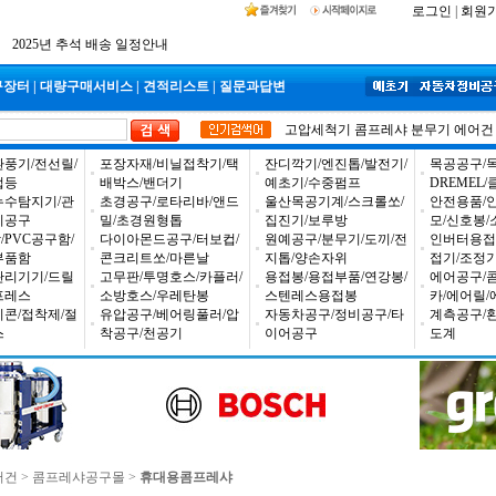
공구몰 입금자 찾습니다
로그인
|
회원
2026년 설날 배송일장 안내
2025년 추석 배송 일정안내
구장터
|
대량구매서비스
|
견적리스트
|
질문과답변
고압세척기
콤프레샤
분무기
에어건
환풍기/전선릴/
포장자재/비닐접착기/택
잔디깍기/엔진톱/발전기/
목공공구/목
업등
배박스/밴더기
예초기/수중펌프
DREMEL
누수탐지기/관
초경공구/로타리바/앤드
울산목공기계/스크롤쏘/
안전용품/
비공구
밀/초경원형톱
집진기/보루방
모/신호봉/
PVC공구함/
다이아몬드공구/터보컵/
원예공구/분무기/도끼/전
인버터용접
부품함
콘크리트쏘/마른날
지톱/양손자위
접기/조정
관리기기/드릴
고무판/투명호스/카플러/
용접봉/용접부품/연강봉/
에어공구/
프레스
소방호스/우레탄봉
스텐레스용접봉
카/에어릴/
리콘/접착제/절
유압공구/베어링풀러/압
자동차공구/정비공구/타
계측공구/
스
착공구/천공기
이어공구
도계
어건
>
콤프레샤공구몰
>
휴대용콤프레샤