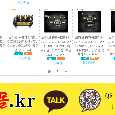
190,600원
L)
콜라보 콤프레샤(B/L)
콜라보 충전콤프레샤
콜라보 충전콤프레샤
콜라
50L)
DC993 220V-8HP (70L)
(마끼다타입) KOL-A2
(마끼다타입) KOL-A2
(디월
, 공구
Oil-less KOLAVO, 공구
5 (2HP-5L) KOLAVO,
25 (
0 (2HP) KOLAVO, 배
몰, 콤프레셔
배터리별매, 공구몰, 콤
배터리
터리별매, 공구몰, 콤프
프레셔, KOLA25
프레
레셔, KOLA20
1,150,000원
236,000원
215,000원
1
2