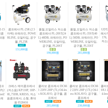
-15
콤프레샤 PL-25R (2.5
품절,오일리스 저소음
품절,오일리스 저소음
UD
서원콤
마력) 파워라인, POWE
콤프레샤 PL-20ST(24
콤프레샤 PL-35ST(40
레샤 U
176,
휴대용
RLINE, 오일타입, 공구
L) 48DB, 파워라인, PO
L) 50DB, 파워라인, PO
저소
몰, PL25R
WERLINE, 오일타입,
WERLINE, 오일타입,
공구몰, PL20ST
공구몰, PL35ST
151,000원
190,000원
285,000원
콤프
크레스 에어콤프레샤
콜라보 콤프레샤 DC66
콜라보 콤프레샤 DC66
콜라보
1 220V-2HP (7L) Oil-les
2 220V-2HP (17L) Oil-l
0X1 2
P(2
(저소음) KP110P, 1HP-
s KOLAVO, 공구몰, 콤
ess KOLAVO, 공구몰,
il-l
etZ
8L,75DB, KRESS, 저소
프레셔
콤프레셔
프레
음콤프레샤, 소형, 휴대
용 0528416
205,000원
230,000원