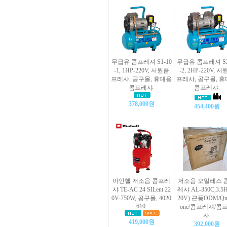
무급유 콤프레셔 S1-10
무급유 콤프레셔 S2
-1, 1HP-220V, 서원콤
-2, 2HP-220V, 
프레샤, 공구몰, 휴대용
프레샤, 공구몰, 
콤프레샤
콤프레샤
378,000원
454,400원
아인헬 저소음 콤프레
저소음 오일레스 
샤 TE-AC 24 SILent 22
레샤 AL-350C,3.5H
0V-750W, 공구몰, 4020
20V) 근풍ODM/Qui
610
one/콤프레셔/콤
사
419,000원
392,000원