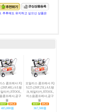
. 추후에도 유지하고 싶으신 상품은
리스 콤프레샤 JQ
오일리스 콤프레샤 JQ
 (2HP,40L) A/L탱
S225 (2HP,25L) A/L탱
일타카,JITOOL,
크,제일타카,JITOOL,
음콤프레샤,공구
저소음콤프레샤,공구
몰
몰
405,000원
367,500원