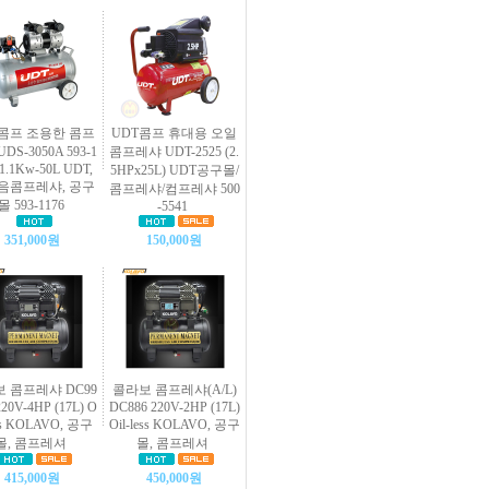
T콤프 조용한 콤프
UDT콤프 휴대용 오일
DS-3050A 593-1
콤프레샤 UDT-2525 (2.
 1.1Kw-50L UDT,
5HPx25L) UDT공구몰/
음콤프레샤, 공구
콤프레샤/컴프레샤 500
몰 593-1176
-5541
351,000원
150,000원
 콤프레샤 DC99
콜라보 콤프레샤(A/L)
20V-4HP (17L) O
DC886 220V-2HP (17L)
ess KOLAVO, 공구
Oil-less KOLAVO, 공구
몰, 콤프레셔
몰, 콤프레셔
415,000원
450,000원