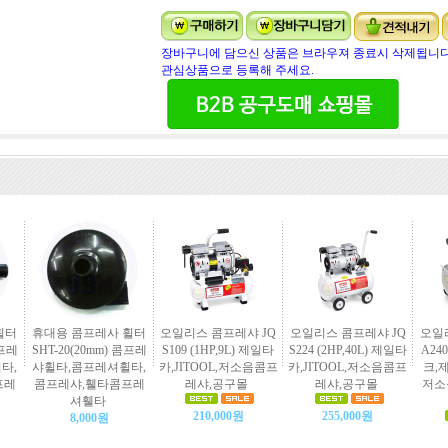
장바구니에 담으신 상품은 브라우져 종료시 삭제됩니다
관심상품으로 등록해 주세요.
휠터
휴대용 콤프레사 휠터
오일리스 콤프레샤 JQ
오일리스 콤프레샤 JQ
오일
콤프레
SHT-20(20mm) 콤프레
S109 (1HP,9L) 제일타
S224 (2HP,40L) 제일타
A240
타,
샤휠타,콤프레셔휠타,
카,JITOOL,저소음콤프
카,JITOOL,저소음콤프
크,제
프레
콤프레샤,휄타콤프레
레샤,공구몰
레샤,공구몰
저소
셔휄타
210,000원
255,000원
8,000원