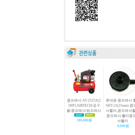
콤프레샤 AT-2525A(2.
휴대용 콤프레사 
5HP) AIRTECH/공구
SHT-21(21mm) 
몰/콤프레샤/컴프레샤
샤휠타,콤프레셔휠
콤프레샤,휄타콤
180,000원
셔휄타
8,000원