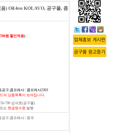
 Oil-less KOLAVO, 공구몰, 콤
,700원 할인적용
)
전동공구,콤프레샤
/
콤프레샤2303
드의 상품목록이 보여집니다.
50-790 김석호(공구몰)
 또는
현금영수증
발행
전동공구,콤프레샤 / 중국