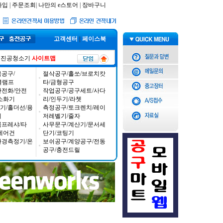
가입
|
주문조회
|
나만의 e스토어
|
장바구니
고객센터
|
페이스북
진공청소기
사이트맵
공구/
절삭공구/홀쏘/브로치캇
/클램프
타/금형공구
안전화/안전
작업공구/공구세트/사다
소화기
리/인두기/라쳇
기/홀더선/용
측정공구/토크렌치/레이
기
저레벨기/줄자
콤프레샤/타
사무문구/계산기/문서세
에어건
단기/코팅기
환경측정기/온
보쉬공구/계양공구/전동
공구/충전드릴