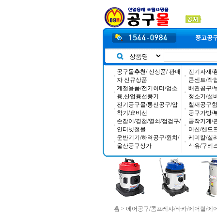
중고공
공구몰추천/ 신상품/ 판매
전기자재/
자 신규상품
콘센트/작
계절용품/전기히터/업소
배관공구/
용,산업용선풍기
청소기/설
전기공구몰/통신공구/압
철재공구함/
착기/요비선
공구가방/
손잡이/경첩/열쇠/점검구/
공작기계/
인터넷철물
머신/핸드
운반기기/하역공구/윈치/
케미칼/실
울산공구상가
삭유/구리
홈
>
에어공구/콤프레샤/타카/에어릴/에