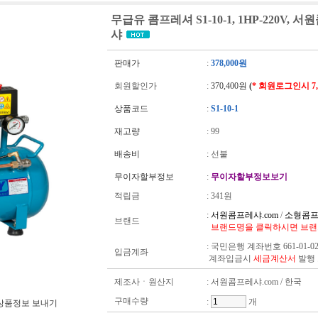
무급유 콤프레셔 S1-10-1, 1HP-220V
샤
판매가
:
378,000원
회원할인가
:
370,400원
(
* 회원로그인시 7
상품코드
:
S1-10-1
재고량
:
99
배송비
: 선불
무이자할부정보
:
무이자할부정보보기
적립금
:
341원
:
서원콤프레샤.com
/
소형콤프
브랜드
브랜드명을 클릭하시면 브랜
:
국민은행 계좌번호 661-01-02
입금계좌
계좌입금시
세금계산서
발행
제조사ㆍ원산지
: 서원콤프레샤.com / 한국
구매수량
:
개
상품정보 보내기