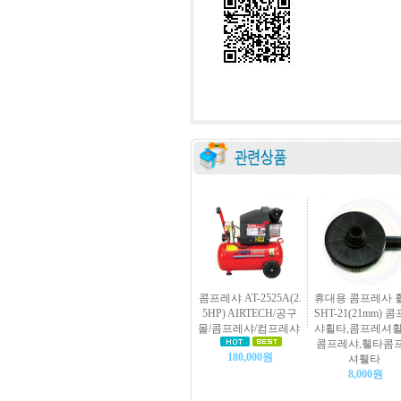
콤프레샤 AT-2525A(2.
휴대용 콤프레사 
5HP) AIRTECH/공구
SHT-21(21mm) 
몰/콤프레샤/컴프레샤
샤휠타,콤프레셔휠
콤프레샤,휄타콤
180,000원
셔휄타
8,000원