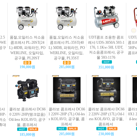
2.5
품절,오일리스 저소음
품절,오일리스 저소음
UDT콤프 조용한 콤프
UD
OWE
콤프레샤 PL-20ST(24
콤프레샤 PL-35ST(40
레샤 UDS-3050A 593-1
콤프레샤
176, 1.1Kw-50L UDT,
 공구
L) 48DB, 파워라인, PO
L) 50DB, 파워라인, PO
5HPx
저소음콤프레샤, 공구
WERLINE, 오일타입,
WERLINE, 오일타입,
콤프레
몰 593-1176
공구몰, PL20ST
공구몰, PL35ST
190,000원
285,000원
351,000원
레샤
콜라보 콤프레샤 DC66
콜라보 콤프레샤 DC66
콜라보 콤프레샤 DC66
콜라보
1 220V-2HP (7L) Oil-les
2 220V-2HP (17L) Oil-l
0X1 2
HP-
0 220V-2HP(탱크없음)
s KOLAVO, 공구몰, 콤
ess KOLAVO, 공구몰,
il-l
 저소
Oil-less KOLAVO, 공구
프레셔
콤프레셔
 휴대
몰, 콤프레셔
205,000원
230,000원
185,000원