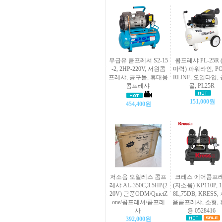
무급유 콤프레셔 S2-15
콤프레샤 PL-25R (
-2, 2HP-220V, 서원콤
마력) 파워라인, P
프레샤, 공구몰, 휴대용
RLINE, 오일타입,
콤프레샤
몰, PL25R
151,000원
454,400원
저소음 오일레스 콤프
크레스 에어콤프
레샤 AL-350C,3.5HP(2
(저소음) KP110P, 1
20V) 근풍ODM/QuietZ
8L,75DB, KRESS,
one/콤프레셔/콤프레
음콤프레샤, 소형,
사
용 0528416
392,000원