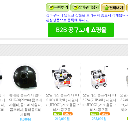
장바구니에 담으신 상품은 브라우져 종료시 삭제됩니다
관심상품으로 등록해 주세요.
휠터
휴대용 콤프레사 휠터
오일리스 콤프레샤 JQ
오일리스 콤프레샤 JQ
오일
콤프레
SHT-20(20mm) 콤프레
S109 (1HP,9L) 제일타
S224 (2HP,40L) 제일타
A240
타,
샤휠타,콤프레셔휠타,
카,JITOOL,저소음콤프
카,JITOOL,저소음콤프
크,제
프레
콤프레샤,휄타콤프레
레샤,공구몰
레샤,공구몰
저소
셔휄타
210,000원
255,000원
8,000원