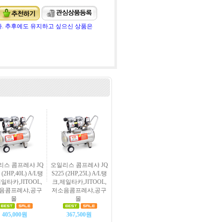
. 추후에도 유지하고 싶으신 상품은
리스 콤프레샤 JQ
오일리스 콤프레샤 JQ
 (2HP,40L) A/L탱
S225 (2HP,25L) A/L탱
일타카,JITOOL,
크,제일타카,JITOOL,
음콤프레샤,공구
저소음콤프레샤,공구
몰
몰
405,000원
367,500원