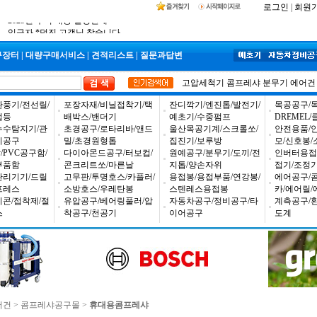
공구몰 입금자 찾습니다
로그인
|
회원
2026년 설날 배송일장 안내
2025년 추석 배송 일정안내
입금자 *덕진 고객님 찾습니다
구장터
|
대량구매서비스
|
견적리스트
|
질문과답변
고압세척기
콤프레샤
분무기
에어건
환풍기/전선릴/
포장자재/비닐접착기/택
잔디깍기/엔진톱/발전기/
목공공구/목
업등
배박스/밴더기
예초기/수중펌프
DREMEL
누수탐지기/관
초경공구/로타리바/앤드
울산목공기계/스크롤쏘/
안전용품/
비공구
밀/초경원형톱
집진기/보루방
모/신호봉/
PVC공구함/
다이아몬드공구/터보컵/
원예공구/분무기/도끼/전
인버터용접
부품함
콘크리트쏘/마른날
지톱/양손자위
접기/조정
관리기기/드릴
고무판/투명호스/카플러/
용접봉/용접부품/연강봉/
에어공구/
프레스
소방호스/우레탄봉
스텐레스용접봉
카/에어릴/
리콘/접착제/절
유압공구/베어링풀러/압
자동차공구/정비공구/타
계측공구/
스
착공구/천공기
이어공구
도계
어건
>
콤프레샤공구몰
>
휴대용콤프레샤