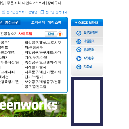
가입
|
주문조회
|
나만의 e스토어
|
장바구니
고객센터
|
페이스북
진공청소기
사이트맵
공구/
절삭공구/홀쏘/브로치캇
/클램프
타/금형공구
안전화/안전
작업공구/공구세트/사다
소화기
리/인두기/라쳇
기/홀더선/용
측정공구/토크렌치/레이
기
저레벨기/줄자
콤프레샤/타
사무문구/계산기/문서세
에어건
단기/코팅기
환경측정기/온
보쉬공구/계양공구/전동
공구/충전드릴