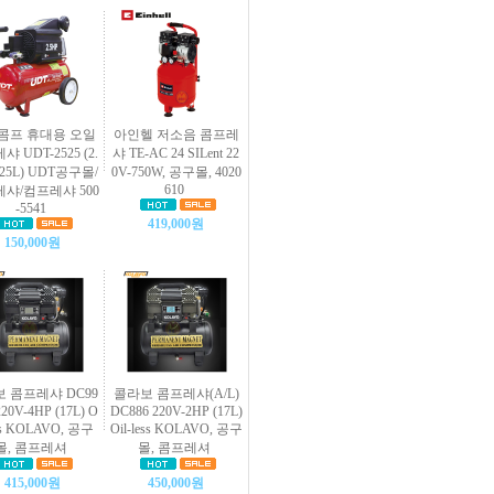
T콤프 휴대용 오일
아인헬 저소음 콤프레
 UDT-2525 (2.
샤 TE-AC 24 SILent 22
25L) UDT공구몰/
0V-750W, 공구몰, 4020
610
샤/컴프레샤 500
-5541
419,000원
150,000원
 콤프레샤 DC99
콜라보 콤프레샤(A/L)
20V-4HP (17L) O
DC886 220V-2HP (17L)
ess KOLAVO, 공구
Oil-less KOLAVO, 공구
몰, 콤프레셔
몰, 콤프레셔
415,000원
450,000원